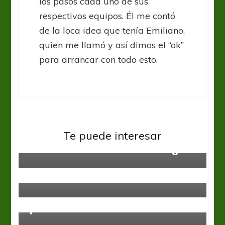
los pasos cada uno de sus
respectivos equipos. Él me contó
de la loca idea que tenía Emiliano,
quien me llamó y así dimos el “ok”
para arrancar con todo esto.
Liga Profesional
Newells
Newells evalúa renovar el
Te puede interesar
contrato de Maximiliano Rodríguez
Liga Profesional
San Lorenzo
Once confirmado
Deportivo Riestra
Godoy Cruz
Liga Profesional
El Malevo empató ante un Tomba
que descendió