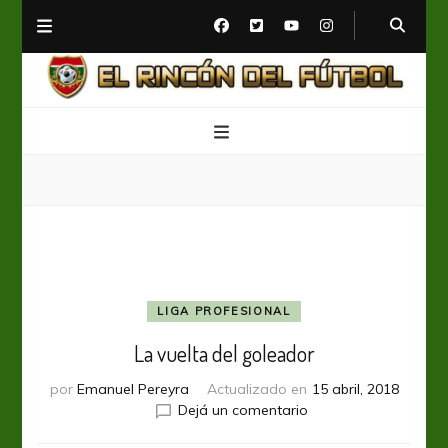
El Rincón del Fútbol
Diario digital de Fútbol
LIGA PROFESIONAL
La vuelta del goleador
por
Emanuel Pereyra
Actualizado en
15 abril, 2018
en
Dejá un comentario
La