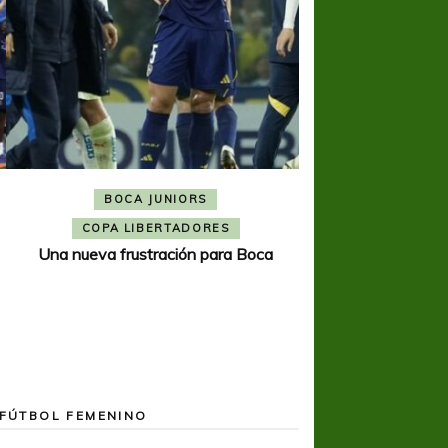
BOCA JUNIORS
COPA SUDAMER
Noche inolvida
COPA LIBERTADORES
Una nueva frustración para Boca
FÚTBOL FEMENINO