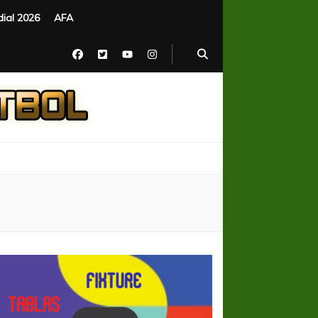
ial 2026
AFA