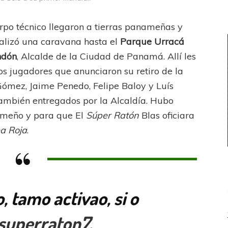
uerpo técnico llegaron a tierras panameñas y
ealizó una caravana hasta el
Parque Urracá
ndón
, Alcalde de la Ciudad de Panamá. Allí les
los jugadores que anunciaron su retiro de la
l Gómez, Jaime Penedo, Felipe Baloy y Luís
 también entregados por la Alcaldía. Hubo
ameño y para que El
Súper Ratón
Blas oficiara
a Roja
.
, tamo activao, si o
superraton7
.