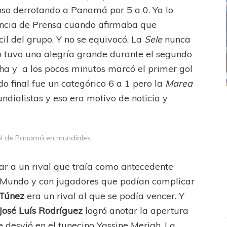
nso derrotando a Panamá por 5 a 0. Ya lo
ncia de Prensa cuando afirmaba que
ícil del grupo. Y no se equivocó. La
Sele
nunca
ro tuvo una alegría grande durante el segundo
cha y a los pocos minutos marcó el primer gol
o final fue un categórico 6 a 1 pero la
Marea
ndialistas y eso era motivo de noticia y
ICANA
LANÚS
UEFA CHAMPIONS LEAGUE
fendido
PSG celebró el bicampeonato
 gol de Panamá en mundiales.
ntar a un rival que traía como antecedente
l Mundo y con jugadores que podían complicar
Túnez
era un rival al que se podía vencer. Y
José Luís Rodríguez
logró anotar la apertura
 desvió en el tunecino Yassine Meriah. La