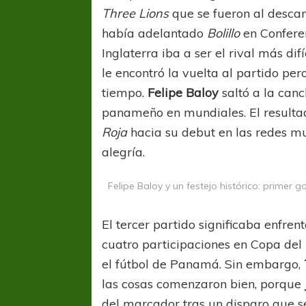
Three Lions
que se fueron al desca
había adelantado
Bolillo
en Confere
Inglaterra iba a ser el rival más dif
le encontró la vuelta al partido pe
tiempo.
Felipe Baloy
saltó a la can
panameño en mundiales. El resultad
Roja
hacia su debut en las redes mu
COPA SUDAMER
alegría.
Sur De
Felipe Baloy y un festejo histórico: primer
COPA SUDAMERICANA
TIGRE
A pesar de la derrota Tigre avanzó a
El tercer partido significaba enfre
Octavos de Final
cuatro participaciones en Copa de
el fútbol de Panamá. Sin embargo,
las cosas comenzaron bien, porque
del marcador tras un disparo que se