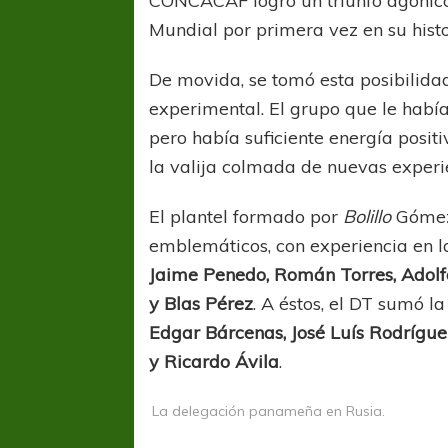
CONCACAF logró un triunfo agónico 
Mundial por primera vez en su histo
De movida, se tomó esta posibilida
experimental. El grupo que le habí
pero había suficiente energía posi
la valija colmada de nuevas experi
El plantel formado por
Bolillo
Gómez 
emblemáticos, con experiencia en 
Jaime Penedo, Román Torres, Adol
y Blas Pérez
. A éstos, el DT sumó l
Edgar Bárcenas, José Luís Rodríguez
y Ricardo Ávila
.
La delegación panameña en Rusia.