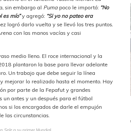
ra, sin embargo al
Puma
poco le importó:
“No
l es mío”
y agregó:
“Si yo no pateo era
 logró darlo vuelta y se llevó los tres puntos.
rena con las manos vacías y casi
aso medio lleno. El roce internacional y la
 2018 plantaron la base para llevar adelante
uro. Un trabajo que debe seguir la línea
y mejorar lo realizado hasta el momento. Hay
ón por parte de la Fepafut y grandes
es un antes y un después para el fútbol
FEMENINO
FÚTBOL FEMENINO
os si los encargados de darle el empujón
LA COSTA
OTRAS LIGAS FEM
e las circunstancias.
jaron ante su gente
Tiro se quedó con la primera semifinal
la
Sele
a su primer Mundial.