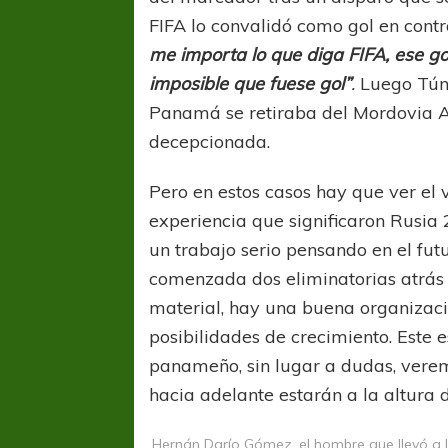
FIFA lo convalidó como gol en cont
me importa lo que diga FIFA, ese go
imposible que fuese gol”
.
Luego Túnez
Panamá se retiraba del Mordovia A
decepcionada.
Pero en estos casos hay que ver el v
experiencia que significaron Rusia
un trabajo serio pensando en el fut
comenzada dos eliminatorias atrás 
material, hay una buena organizaci
posibilidades de crecimiento. Este 
FÚTBOL FEMENINO
FÚTBOL 
panameño, sin lugar a dudas, verem
REGIONAL AMATEUR
LIGA DE 
hacia adelante estarán a la altura d
Verónica jugará ante Estrella del Sur en el
Las campeonas feste
Federal
Hernán Darío Gómez, el hombre que llevó a 