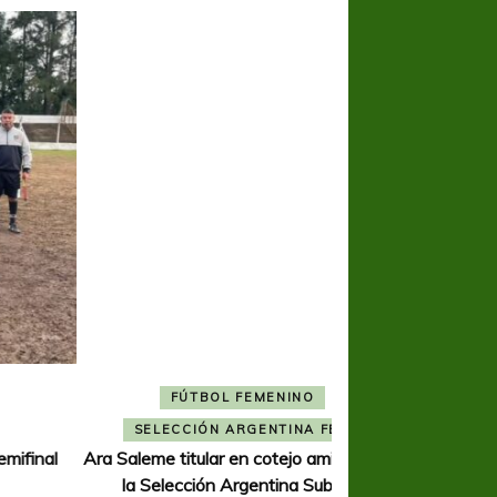
FÚTBOL FEMENINO
FÚTBOL 
SELECCIÓN ARGENTINA FEM
REGIONA
Ara Saleme titular en cotejo amistoso de
Ajustada caída de V
la Selección Argentina Sub-17
K