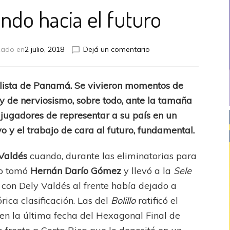
ndo hacia el futuro
en
zado en
2 julio, 2018
Dejá un comentario
Panamá,
mirando
hacia
alista de Panamá. Se vivieron momentos de
el
s y de nerviosismo, sobre todo, ante la tamaña
futuro
 jugadores de representar a su país en un
o y el trabajo de cara al futuro, fundamental.
 Valdés
cuando, durante las eliminatorias para
go tomó
Hernán Darío Gómez
y llevó a la
Sele
 con Dely Valdés al frente había dejado a
ica clasificación. Las del
Bolillo
ratificó el
en la última fecha del Hexagonal Final de