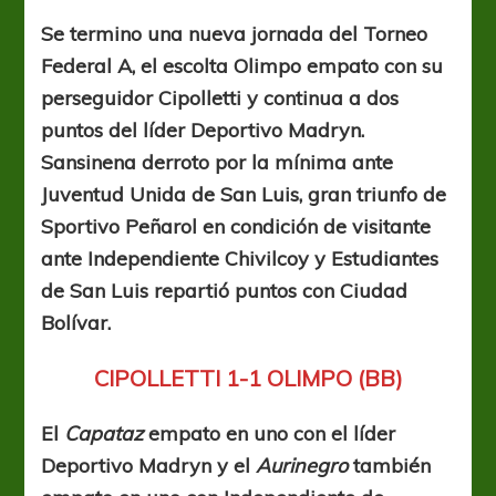
y
Cipolletti
Se termino una nueva jornada del Torneo
repartieron
Federal A, el escolta Olimpo empato con su
puntos
y
perseguidor Cipolletti y continua a dos
siguen
puntos del líder Deportivo Madryn.
cerca
Sansinena derroto por la mínima ante
del
líder
Juventud Unida de San Luis, gran triunfo de
Sportivo Peñarol en condición de visitante
ante Independiente Chivilcoy y Estudiantes
de San Luis repartió puntos con Ciudad
Bolívar.
CIPOLLETTI 1-1 OLIMPO (BB)
El
Capataz
empato en uno con el líder
Deportivo Madryn y el
Aurinegro
también