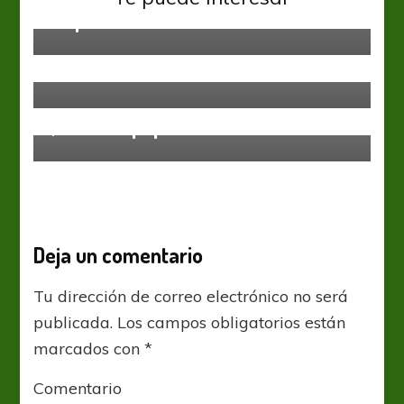
empatando
Federal A
De la cabeza
Federal A
Que no lo pique un Bicho
Deja un comentario
Tu dirección de correo electrónico no será
publicada.
Los campos obligatorios están
marcados con
*
Comentario