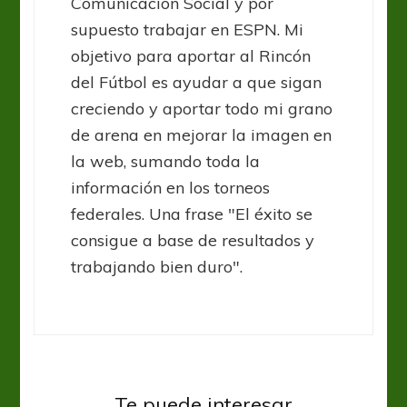
Comunicación Social y por
supuesto trabajar en ESPN. Mi
objetivo para aportar al Rincón
del Fútbol es ayudar a que sigan
creciendo y aportar todo mi grano
de arena en mejorar la imagen en
la web, sumando toda la
información en los torneos
federales. Una frase "El éxito se
consigue a base de resultados y
trabajando bien duro".
Federal A
Peñarol se durmió y terminó
Te puede interesar