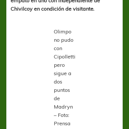
empato en uno con Independiente de
Chivilcoy en condición de visitante.
Olimpo
no pudo
con
Cipolletti
pero
sigue a
dos
puntos
de
Madryn
– Foto:
Prensa