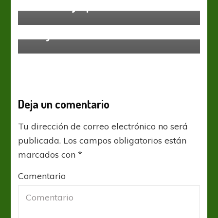
Todos muy apretados
Sin categoría
Islandia sueña con la recuperación
de Gylfi
Deja un comentario
Tu dirección de correo electrónico no será
publicada.
Los campos obligatorios están
marcados con
*
Comentario