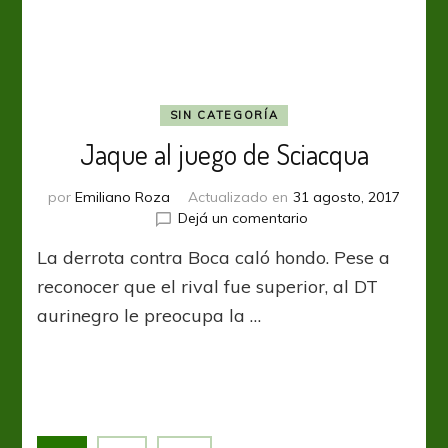
SIN CATEGORÍA
Jaque al juego de Sciacqua
por
Emiliano Roza
Actualizado en
31 agosto, 2017
en
Dejá un comentario
Jaque
La derrota contra Boca caló hondo. Pese a
al
juego
reconocer que el rival fue superior, al DT
de
aurinegro le preocupa la …
Sciacqua