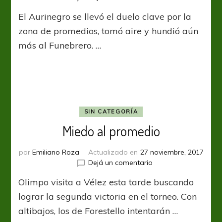
Olimpo
El Aurinegro se llevó el duelo clave por la
se
agrandó
zona de promedios, tomó aire y hundió aún
frente
más al Funebrero. …
a
Chacarita
SIN CATEGORÍA
Miedo al promedio
por
Emiliano Roza
Actualizado en
27 noviembre, 2017
en
Dejá un comentario
Miedo
Olimpo visita a Vélez esta tarde buscando
al
promedio
lograr la segunda victoria en el torneo. Con
altibajos, los de Forestello intentarán …