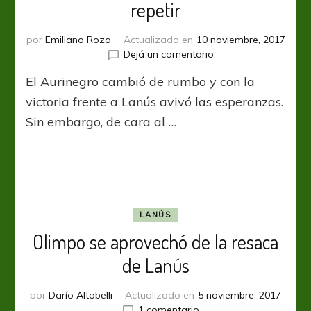
repetir
por
Emiliano Roza
Actualizado en
10 noviembre, 2017
en
Dejá un comentario
Sin
El Aurinegro cambió de rumbo y con la
Depetris,
Olimpo
victoria frente a Lanús avivó las esperanzas.
buscará
Sin embargo, de cara al …
repetir
LANÚS
Olimpo se aprovechó de la resaca
de Lanús
por
Darío Altobelli
Actualizado en
5 noviembre, 2017
en
1 comentario