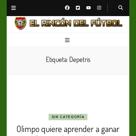
El Rincón del Fútbol
Diario digital de Fútbol
Etiqueta:
Depetris
SIN CATEGORÍA
Olimpo quiere aprender a ganar