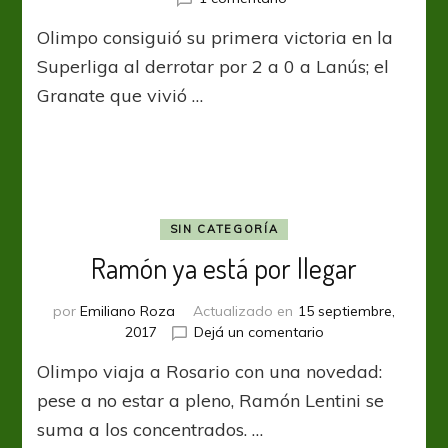
Olimpo
Olimpo consiguió su primera victoria en la
se
aprovechó
Superliga al derrotar por 2 a 0 a Lanús; el
de
Granate que vivió …
la
resaca
de
Lanús
SIN CATEGORÍA
Ramón ya está por llegar
por
Emiliano Roza
Actualizado en
15 septiembre,
en
2017
Dejá un comentario
Ramón
Olimpo viaja a Rosario con una novedad:
ya
está
pese a no estar a pleno, Ramón Lentini se
por
suma a los concentrados. …
llegar