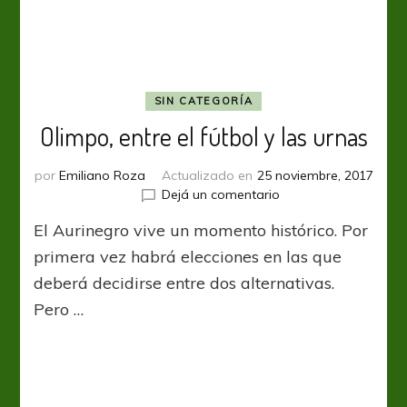
SIN CATEGORÍA
Olimpo, entre el fútbol y las urnas
por
Emiliano Roza
Actualizado en
25 noviembre, 2017
en
Dejá un comentario
Olimpo,
El Aurinegro vive un momento histórico. Por
entre
el
primera vez habrá elecciones en las que
fútbol
deberá decidirse entre dos alternativas.
y
Pero …
las
urnas