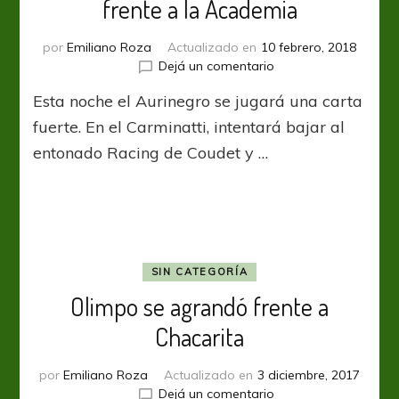
frente a la Academia
por
Emiliano Roza
Actualizado en
10 febrero, 2018
en
Dejá un comentario
Olimpo
Esta noche el Aurinegro se jugará una carta
quiere
aprender
fuerte. En el Carminatti, intentará bajar al
a
entonado Racing de Coudet y …
ganar
frente
a
la
Academia
SIN CATEGORÍA
Olimpo se agrandó frente a
Chacarita
por
Emiliano Roza
Actualizado en
3 diciembre, 2017
en
Dejá un comentario