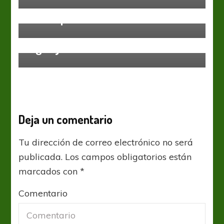
Liga Profesional
Punto que no les sirve
Huracán
Liga Profesional
Tigre
Empate con sabor a poco entre
Tigre y Huracán
Deja un comentario
Tu dirección de correo electrónico no será
publicada.
Los campos obligatorios están
marcados con
*
Comentario