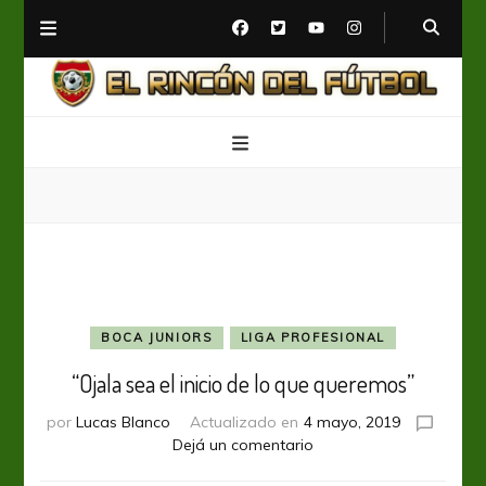
El Rincón del Fútbol
Diario digital de Fútbol
BOCA JUNIORS
LIGA PROFESIONAL
“Ojala sea el inicio de lo que queremos”
por
Lucas Blanco
Actualizado en
4 mayo, 2019
en
Dejá un comentario
“Ojala