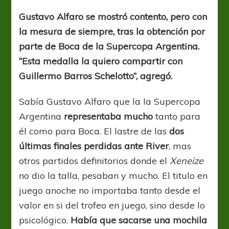
sea
el
Gustavo Alfaro se mostró contento, pero con
inicio
la mesura de siempre, tras la obtención por
de
lo
parte de Boca de la Supercopa Argentina.
que
“Esta medalla la quiero compartir con
queremos”
Guillermo Barros Schelotto”, agregó.
Sabía Gustavo Alfaro que la la Supercopa
Argentina
representaba mucho
tanto para
él como para Boca. El lastre de las
dos
últimas finales perdidas ante River
, mas
otros partidos definitorios donde el
Xeneize
no dio la talla, pesaban y mucho. El titulo en
juego anoche no importaba tanto desde el
valor en si del trofeo en juego, sino desde lo
psicológico.
Había que sacarse una mochila