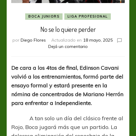
BOCA JUNIORS
LIGA PROFESIONAL
No se lo quiere perder
por
Diego Flores
Actualizado en
18 mayo, 2025
en
Dejá un comentario
No
se
lo
De cara a los 4tos de final, Edinson Cavani
quiere
volvió a los entrenamientos, formó parte del
perder
ensayo formal y estará presente en la
nómina de concentrados de Mariano Herrón
para enfrentar a Independiente.
A tan solo un día del clásico frente al
Rojo, Boca jugará más que un partido. La
dolorosa eliminación del repechaje de la