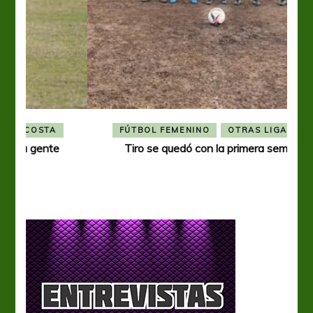
FÚTBOL FEMENINO
OTRAS LIGAS FEM
Tiro se quedó con la primera semifinal
Tiro 