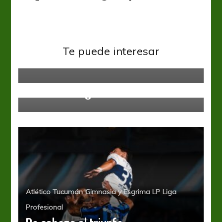
Defensa y Justicia
Liga Profesional
Sarmiento
Sarmiento le ganó a Defensa y se
metió en zona de Copa
Te puede interesar
Sudamericana
Independiente
Liga Profesional
Unión
Le dio Tatengue
Atlético Tucumán
Gimnasia y Esgrima LP
Liga
Profesional