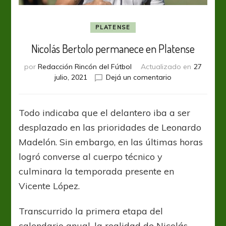
PLATENSE
Nicolás Bertolo permanece en Platense
por
Redacción Rincón del Fútbol
Actualizado en
27
en
julio, 2021
Dejá un comentario
Nicolás
Bertolo
permanece
Todo indicaba que el delantero iba a ser
en
desplazado en las prioridades de Leonardo
Platense
Madelón. Sin embargo, en las últimas horas
logró converse al cuerpo técnico y
culminara la temporada presente en
Vicente López.
Transcurrido la primera etapa del
calendario anual, la realidad de Nicolás