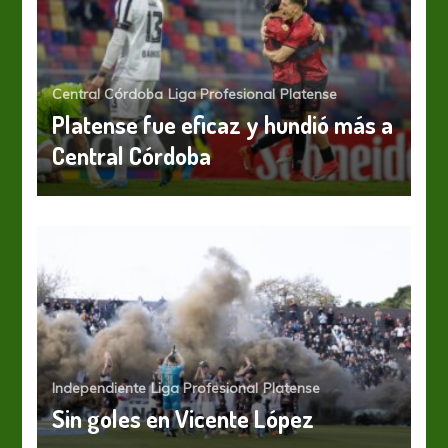
Central Córdoba
Liga Profesional
Platense
Platense fue eficaz y hundió más a
Central Córdoba
Independiente
Liga Profesional
Platense
Sin goles en Vicente López
Newells
Platense
Newells le ganó a Platense y se