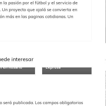
 la pasión por el fútbol y el servicio de
. Un proyecto que ojalá se convierta en
ón más en las paginas cotidianas. Un
s
Rosario Central
Lanús
Newells
uede interesar
al y Newells
Primera alegría
n en Rosario
Leprosa
no será publicada.
Los campos obligatorios