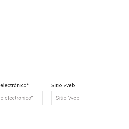
ICANA
LANÚS
UEFA CHAMPIONS LEAGUE
fendido
PSG celebró el bicampeonato
electrónico
*
Sitio Web