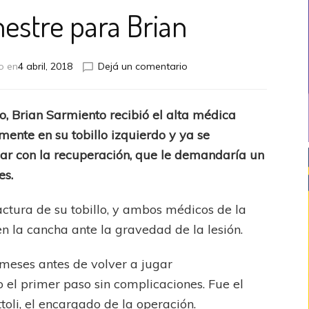
mestre para Brian
en
o en
4 abril, 2018
Dejá un comentario
Fin
del
semestre
do, Brian Sarmiento recibió el alta médica
para
mente en su tobillo izquierdo y ya se
Brian
iar con la recuperación, que le demandaría un
es.
ractura de su tobillo, y ambos médicos de la
n la cancha ante la gravedad de la lesión.
meses antes de volver a jugar
 el primer paso sin complicaciones. Fue el
toli, el encargado de la operación.