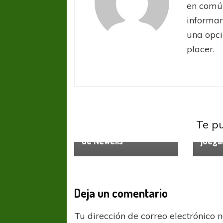
en común
informar
una opci
placer.
Newells
Newell
Pablo Guiñazu se
Te p
convierte en manager
Centr
de Newells
juega
Deja un comentario
Tu dirección de correo electrónico 