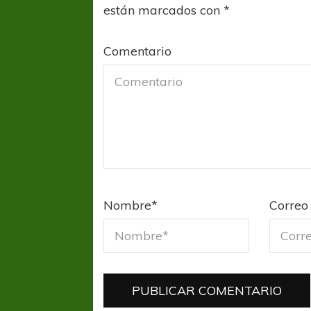
están marcados con
*
Comentario
COPA SUDAMER
Sur De
COPA SUDAMERICANA
TIGRE
Nombre
*
Correo 
A pesar de la derrota Tigre avanzó a
Octavos de Final