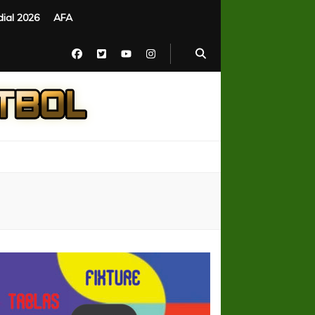
ial 2026
AFA