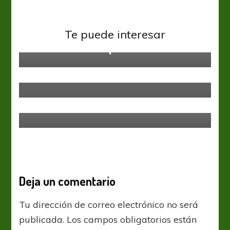
Defensa y Justicia
Liga Profesional
Newells
Newells
Te puede interesar
Defensa y Justicia ganó en
Terminó el 2019 para Cacciabue
Rosario, sigue invicto y es líder de
la Zona A
Liga Profesional
Newells
Ilusiones intactas
Deja un comentario
Tu dirección de correo electrónico no será
publicada.
Los campos obligatorios están