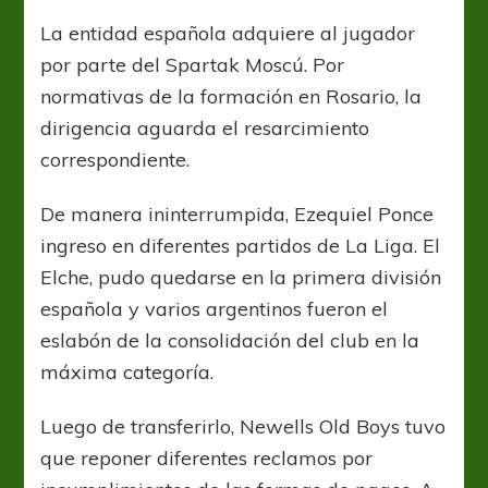
celebra
la
La entidad española adquiere al jugador
permanencia
por parte del Spartak Moscú. Por
de
Ezequiel
normativas de la formación en Rosario, la
Ponce
dirigencia aguarda el resarcimiento
en
correspondiente.
El
Elche
De manera ininterrumpida, Ezequiel Ponce
ingreso en diferentes partidos de La Liga. El
Elche, pudo quedarse en la primera división
española y varios argentinos fueron el
eslabón de la consolidación del club en la
máxima categoría.
Luego de transferirlo, Newells Old Boys tuvo
que reponer diferentes reclamos por