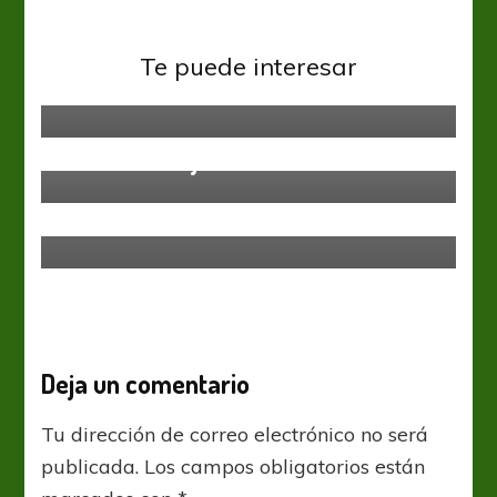
Ascenso
Primera C
Pretemporada virtualmente
Te puede interesar
interminable
Primera C
Primera C
Leandro N. Alem le ganó a
Media Naranja
Excursionistas con dos goles en
contra
Deja un comentario
Tu dirección de correo electrónico no será
publicada.
Los campos obligatorios están