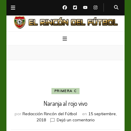
El Rincón del Fútbol
Diario digital de Fútbol
PRIMERA C
Naranja al rojo vivo
por
Redacción Rincón del Fútbol
en
15 septiembre,
en
2018
Dejá un comentario
Naranja