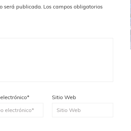
no será publicada.
Los campos obligatorios
ICANA
LANÚS
UEFA CHAMPIONS LEAGUE
fendido
PSG celebró el bicampeonato
electrónico
*
Sitio Web