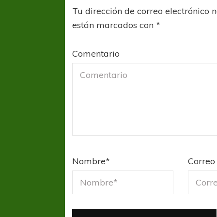
Tu dirección de correo electrónico 
están marcados con
*
Comentario
COPA SUDAMER
Sur De
COPA SUDAMERICANA
TIGRE
A pesar de la derrota Tigre avanzó a
Octavos de Final
Nombre
*
Correo 