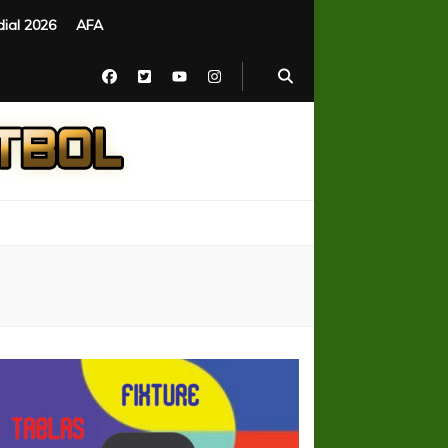
ial 2026
AFA