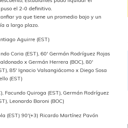
escuento, Estudiantes pudo liquidar el
puso el 2-0 definitivo.
confiar ya que tiene un promedio bajo y un
ía a largo plazo.
Santiago Aguirre (EST)
undo Coria (EST), 60′ Germán Rodríguez Rojas
 Maldonado x Germán Herrera (BOC), 80′
EST), 85′ Ignacio Valsangiácomo x Diego Sosa
ello (EST)
), Facundo Quiroga (EST), Germán Rodríguez
ST), Leonardo Baroni (BOC)
ola (EST) 90′(+3) Ricardo Martínez Pavón