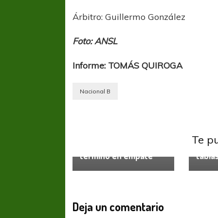
Árbitro: Guillermo González
Foto: ANSL
Informe: TOMÁS QUIROGA
Nacional B
Primera Nacional
Arsena
Arrancó el sábado con
Te p
una victoria que
Arsen
terminó en empate
tabla
Deja un comentario