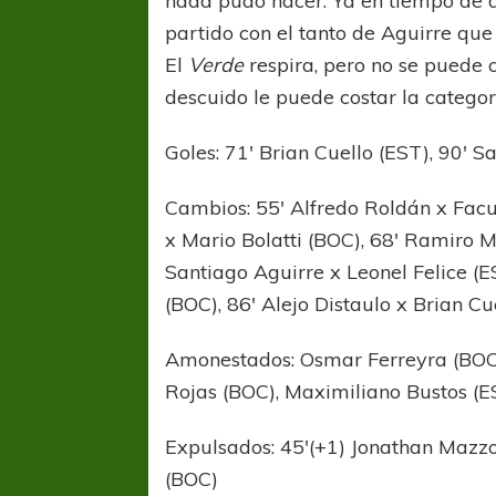
nada pudo hacer. Ya en tiempo de d
partido con el tanto de Aguirre que 
El
Verde
respira, pero no se puede 
descuido le puede costar la categor
Goles: 71′ Brian Cuello (EST), 90′ 
Cambios: 55′ Alfredo Roldán x Fac
x Mario Bolatti (BOC), 68′ Ramiro
Santiago Aguirre x Leonel Felice (
(BOC), 86′ Alejo Distaulo x Brian Cu
Amonestados: Osmar Ferreyra (BOC
Rojas (BOC), Maximiliano Bustos (E
Expulsados: 45′(+1) Jonathan Mazz
(BOC)