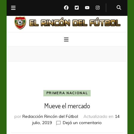
El Rincón del Fútbol
Diario digital de Fútbol
PRIMERA NACIONAL
Mueve el mercado
por
Redacción Rincón del Fútbol
Actualizado en
14
en
julio, 2019
Dejá un comentario
Mueve