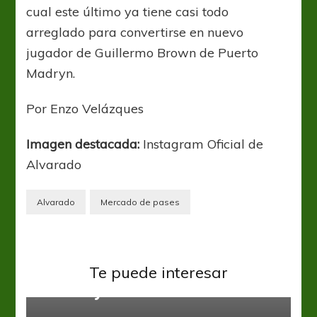
cual este último ya tiene casi todo
arreglado para convertirse en nuevo
jugador de Guillermo Brown de Puerto
Madryn.
Por Enzo Velázques
Imagen destacada:
Instagram Oficial de
Alvarado
Alvarado
Mercado de pases
Copa Argentina
Primera Nacional
Te puede interesar
Atlético y un buen examen
Primera Nacional