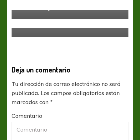
Duelo complicado
Primera Nacional
Empate en el sur, esperando el
torneo
Deja un comentario
Tu dirección de correo electrónico no será
publicada.
Los campos obligatorios están
marcados con
*
Comentario