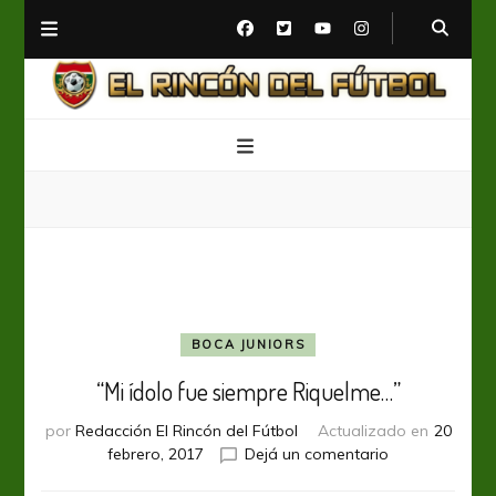
El Rincón del Fútbol
Diario digital de Fútbol
BOCA JUNIORS
“Mi ídolo fue siempre Riquelme…”
por
Redacción El Rincón del Fútbol
Actualizado en
20
en
febrero, 2017
Dejá un comentario
“Mi