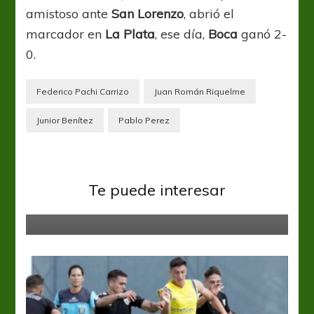
amistoso ante
San Lorenzo
, abrió el
marcador en
La Plata
, ese día,
Boca
ganó 2-
0.
Federico Pachi Carrizo
Juan Román Riquelme
Junior Benítez
Pablo Perez
Boca Juniors
Listos para el debut copero en la
Te puede interesar
Bombonera