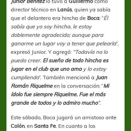
Junior Benítez
lo tuvo a
Guillermo
como
director técnico en
Lanús
, quien ya sabía
que el delantero era hincha de
Boca
: “
Él
sabía que yo soy hincha, le estoy
doblemente agradecido; aunque para
ganarme un lugar voy a tener que pelearla
”,
expresó Junior. Y agregó:
“Todavía no lo
puedo creer.
El sueño de todo hincha es
jugar en el club que uno ama
y lo estoy
cumpliendo
”. También mencionó a
Juan
Román Riquelme
en la conversación: “
Mi
ídolo fue siempre Riquelme. Fue el más
grande de todos y lo admiro mucho
”.
Este sábado, Boca jugará un amistoso ante
Colón
, en
Santa Fe
. En cuanto a los