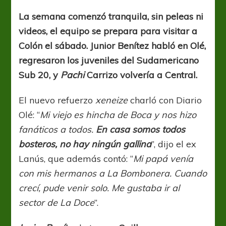
ídolo
fue
La semana comenzó tranquila, sin peleas ni
siempre
videos, el equipo se prepara para visitar a
Riquelme…”
Colón el sábado. Junior Benítez habló en Olé,
regresaron los juveniles del Sudamericano
Sub 20, y
Pachi
Carrizo volvería a Central.
El nuevo refuerzo
xeneize
charló con Diario
Olé: “
Mi viejo es hincha de Boca y nos hizo
fanáticos a todos.
En casa somos todos
bosteros, no hay ningún gallina
”, dijo el ex
Lanús, que además contó: “
Mi papá venía
con mis hermanos a La Bombonera. Cuando
crecí, pude venir solo. Me gustaba ir al
sector de La Doce
”.