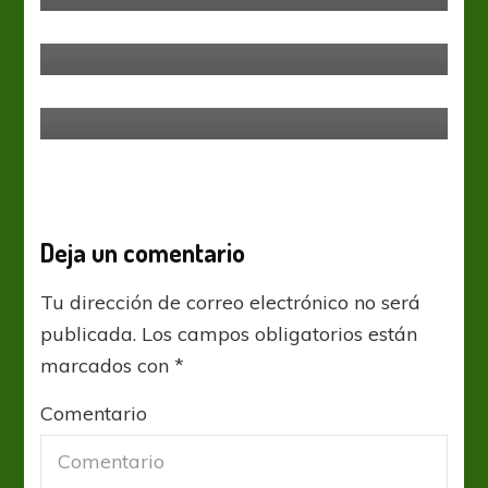
Aldosivi
Liga Profesional
Aldosivi entrenó con la cabeza en
River
Deja un comentario
Tu dirección de correo electrónico no será
publicada.
Los campos obligatorios están
marcados con
*
Comentario