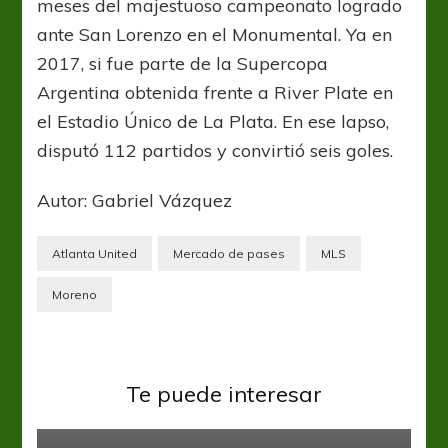
meses del majestuoso campeonato logrado
ante San Lorenzo en el Monumental. Ya en
2017, si fue parte de la Supercopa
Argentina obtenida frente a River Plate en
el Estadio Único de La Plata. En ese lapso,
disputó 112 partidos y convirtió seis goles.
Autor: Gabriel Vázquez
Atlanta United
Mercado de pases
MLS
Moreno
Central Córdoba
Liga Profesional
Gustavo Coleoni reduce el plantel
Te puede interesar
de Central Córdoba
Liga Profesional
Joel Carli rescindirá contrato en