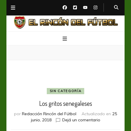
El Rincón del Fútbol
Diario digital de Fútbol
SIN CATEGORÍA
Los gritos senegaleses
por
Redacción Rincón del Fútbol
Actualizado en
25
en
junio, 2018
Dejá un comentario
Los