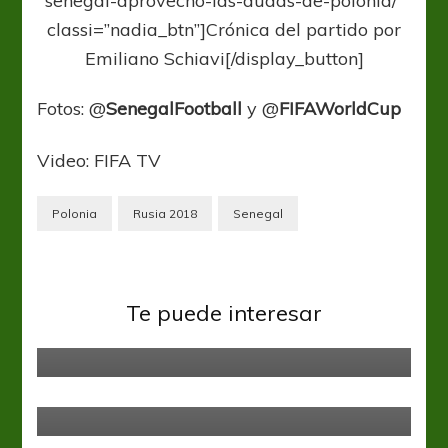
senegal-aprovecho-las-dudas-de-polonia/”
classi=”nadia_btn”]Crónica del partido por
Emiliano Schiavi[/display_button]
Fotos:
@
SenegalFootball
y
@
FI
FAWorldCup
Video: FIFA TV
Polonia
Rusia 2018
Senegal
Sin categoría
Tigre recibe a Lanús a partir de las
Te puede interesar
19.00
Sin categoría
Lista preliminar y cierre de
amistosos
Sin categoría