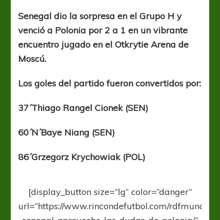
gritos
senegaleses
Senegal dio la sorpresa en el Grupo H y
venció a Polonia por 2 a 1 en un vibrante
encuentro jugado en el Otkrytie Arena de
Moscú.
Los goles del partido fueron convertidos por:
37´Thiago Rangel Cionek (SEN)
60´N´Baye Niang (SEN)
86´Grzegorz Krychowiak (POL)
[display_button size=”lg” color=”danger”
url=”https://www.rincondefutbol.com/rdfmundial-