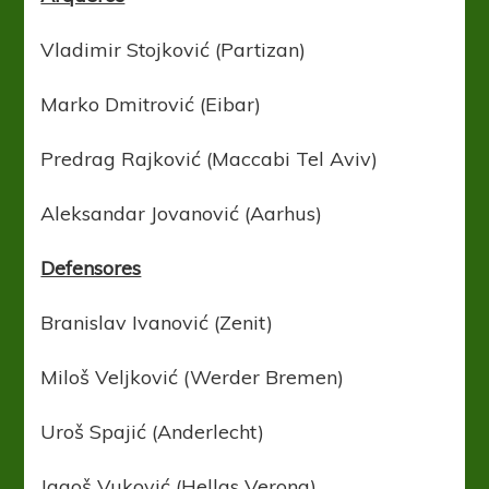
Vladimir Stojković (Partizan)
Marko Dmitrović (Eibar)
Predrag Rajković (Maccabi Tel Aviv)
Aleksandar Jovanović (Aarhus)
Defensores
Branislav Ivanović (Zenit)
Miloš Veljković (Werder Bremen)
Uroš Spajić (Anderlecht)
Jagoš Vuković (Hellas Verona)