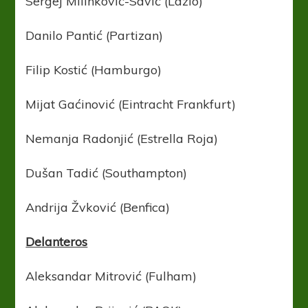
Sergej Milinković-Savić (Lazio)
Danilo Pantić (Partizan)
Filip Kostić (Hamburgo)
Mijat Gaćinović (Eintracht Frankfurt)
Nemanja Radonjić (Estrella Roja)
Dušan Tadić (Southampton)
Andrija Žvković (Benfica)
Delanteros
Aleksandar Mitrović (Fulham)