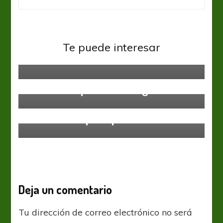
Sin categoría
Temperley se prepara en
Te puede interesar
Necochea
Sin categoría
Futuro complicado en Tigre
Sin categoría
El Federal B puso primera
Deja un comentario
Tu dirección de correo electrónico no será