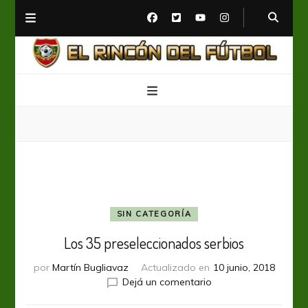
El Rincón del Fútbol
Diario digital de Fútbol
SIN CATEGORÍA
Los 35 preseleccionados serbios
por
Martín Bugliavaz
Actualizado en
10 junio, 2018
en
Dejá un comentario
Los