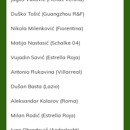
Duško Tošić (Guangzhou R&F)
Nikola Milenković (Fiorentina)
Matija Nastasić (Schalke 04)
Vujadin Savić (Estrella Roja)
Antonio Rukavina (Villarreal)
Dušan Basta (Lazio)
Aleksandar Kolarov (Roma)
Milan Rodić (Estrella Roja)
Ivan Obradović (Anderlecht)