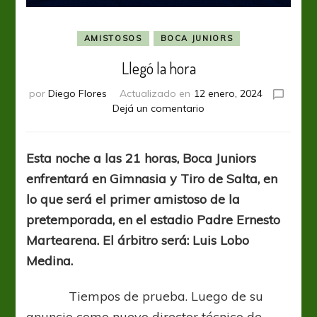
AMISTOSOS
BOCA JUNIORS
Llegó la hora
por
Diego Flores
Actualizado en
12 enero, 2024
en
Dejá un comentario
Llegó
la
hora
Esta noche a las 21 horas, Boca Juniors
enfrentará en Gimnasia y Tiro de Salta, en
lo que será el primer amistoso de la
pretemporada, en el estadio Padre Ernesto
Martearena. El árbitro será: Luis Lobo
Medina.
Tiempos de prueba. Luego de su
anuncio como nuevo director técnico de