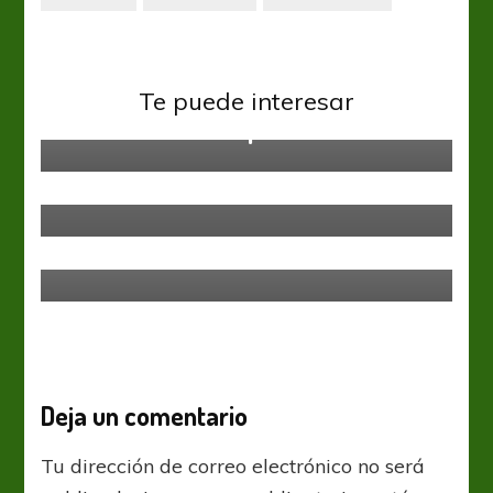
Amistosos
Primera Nacional
Boca Juniors
Supercopa
Te puede interesar
Se vuelve a cancelar el amistoso
La vuelta del campeón
previsto entre Central Córdoba y
Mitre
Boca Juniors
Volver a Boca
Deja un comentario
Tu dirección de correo electrónico no será