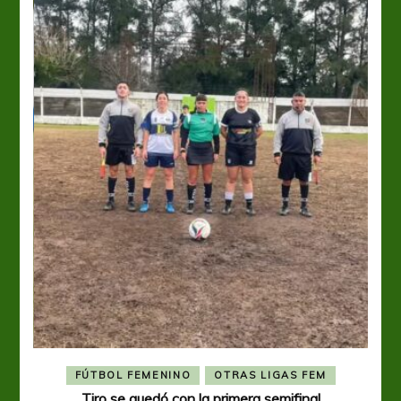
FÚTBOL FEMENINO
OTRAS LIGAS FEM
Tiro se quedó con la primera semifinal
Tiro 