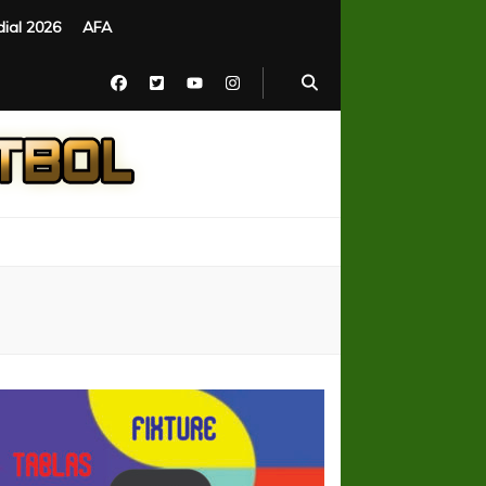
ial 2026
AFA