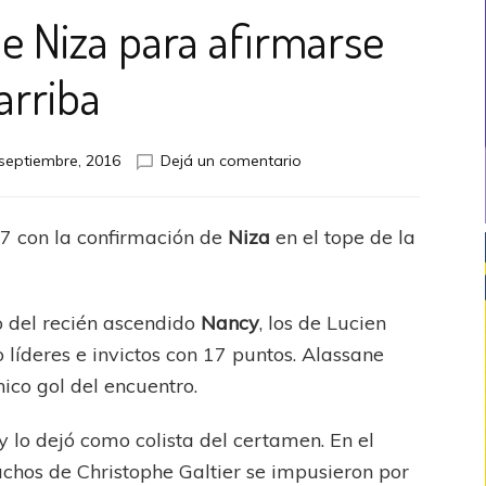
de Niza para afirmarse
arriba
en
septiembre, 2016
Dejá un comentario
Ligue1:
Triunfo
de
 7 con la confirmación de
Niza
en el tope de la
Niza
para
afirmarse
arriba
to del recién ascendido
Nancy
, los de Lucien
íderes e invictos con 17 puntos. Alassane
ico gol del encuentro.
y lo dejó como colista del certamen. En el
chos de Christophe Galtier se impusieron por