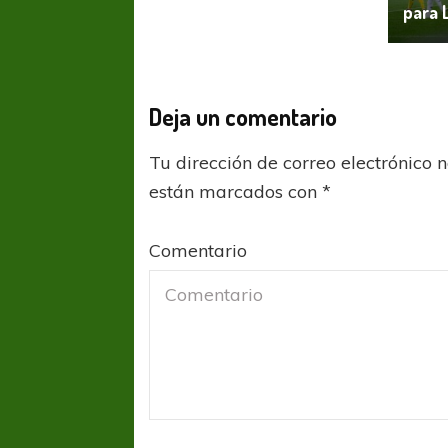
para 
Deja un comentario
Tu dirección de correo electrónico 
están marcados con
*
Comentario
FÚTBOL FEMENINO
FÚTBOL 
REGIONAL AMATEUR
LIGA DE 
Verónica jugará ante Estrella del Sur en el
Las campeonas feste
Federal