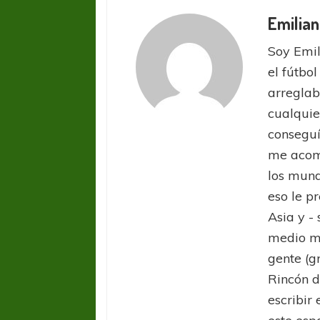
Emilian
Soy Emil
el fútbol
arreglab
cualquie
conseguí
me acom
los mund
eso le pr
Asia y -
medio ma
gente (g
Rincón d
escribir 