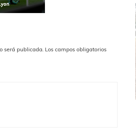
Lyon
no será publicada.
Los campos obligatorios
FEMENINO
FÚTBOL FEMENINO
LA COSTA
OTRAS LIGAS FEM
jaron ante su gente
Tiro se quedó con la primera semifinal