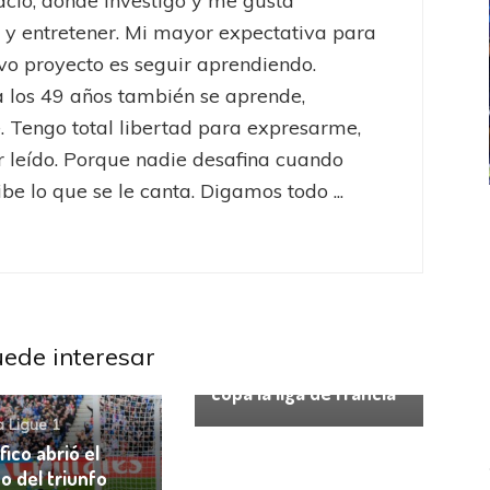
acio, donde investigo y me gusta
 y entretener. Mi mayor expectativa para
vo proyecto es seguir aprendiendo.
 los 49 años también se aprende,
 Tengo total libertad para expresarme,
er leído. Porque nadie desafina cuando
be lo que se le canta. Digamos todo ...
ICANA
LANÚS
UEFA CHAMPIONS LEAGUE
fendido
PSG celebró el bicampeonato
Francia Ligue 1
uede interesar
Ligue 1: Sudamérica
copa la liga de Francia
a Ligue 1
fico abrió el
o del triunfo