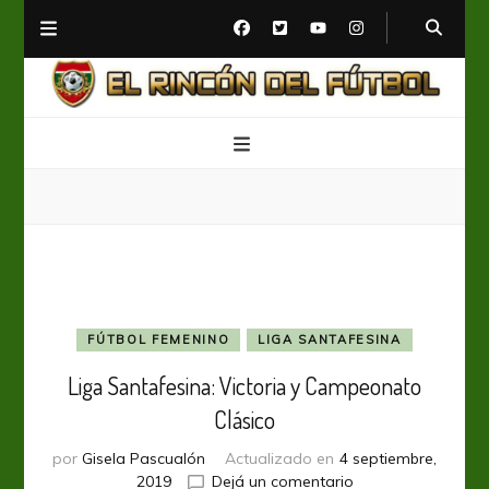
El Rincón del Fútbol
Diario digital de Fútbol
FÚTBOL FEMENINO
LIGA SANTAFESINA
Liga Santafesina: Victoria y Campeonato
Clásico
por
Gisela Pascualón
Actualizado en
4 septiembre,
en
2019
Dejá un comentario