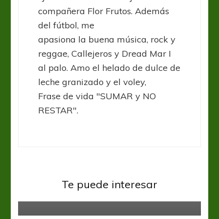
compañera Flor Frutos. Además
del fútbol, me
apasiona la buena música, rock y
reggae, Callejeros y Dread Mar I
al palo. Amo el helado de dulce de
leche granizado y el voley,
Frase de vida "SUMAR y NO
RESTAR".
Fútbol Femenino
Liga Santafesina
Liga Santafesina: Se pone en
marcha el Torneo “Juan José
Te puede interesar
Morano”
Fútbol Femenino
Primera A Fem
Boca y River le dieron la