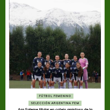
FÚTBOL FEMENINO
A
SELECCIÓN ARGENTINA FEM
Ara Saleme titular en cotejo amistoso de la