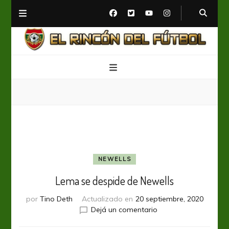
El Rincón del Fútbol
Diario digital de Fútbol
NEWELLS
Lema se despide de Newells
por
Tino Deth
Actualizado en
20 septiembre, 2020
en
Dejá un comentario
Lema