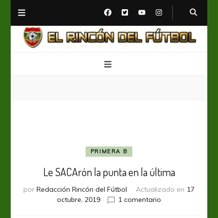
El Rincón del Fútbol
Diario digital de Fútbol
PRIMERA B
Le SACArón la punta en la última
por
Redacción Rincón del Fútbol
Actualizado en
17
en
octubre, 2019
1 comentario
Le