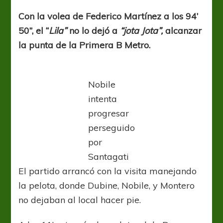
SACArón
la
Con la volea de Federico Martínez a los 94’
punta
50’’, el “
Lila”
no lo dejó a
“jota Jota”,
alcanzar
en
la
la punta de la Primera B Metro.
última
Nobile
intenta
progresar
perseguido
por
Santagati
El partido arrancó con la visita manejando
la pelota, donde Dubine, Nobile, y Montero
no dejaban al local hacer pie.