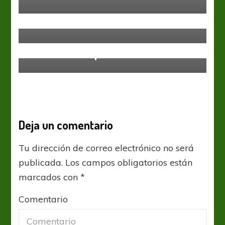
Lanús
El sueño americano
Copa Argentina
Godoy Cruz
El Expreso decepcionó y quedó
fuera de la Copa
Deja un comentario
Tu dirección de correo electrónico no será
publicada.
Los campos obligatorios están
marcados con
*
Comentario