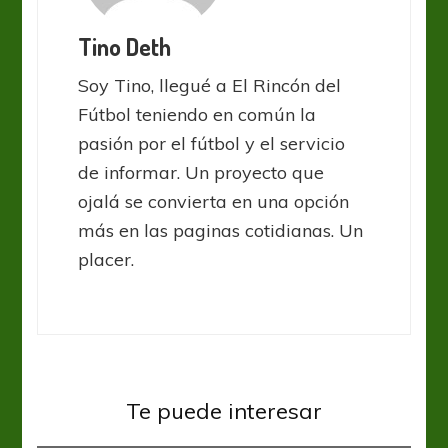
Tino Deth
Soy Tino, llegué a El Rincón del
Fútbol teniendo en común la
pasión por el fútbol y el servicio
de informar. Un proyecto que
ojalá se convierta en una opción
más en las paginas cotidianas. Un
placer.
Boca Juniors
Defensa y Justicia
Liga Profesional
Te puede interesar
Paridad en La Bombonera