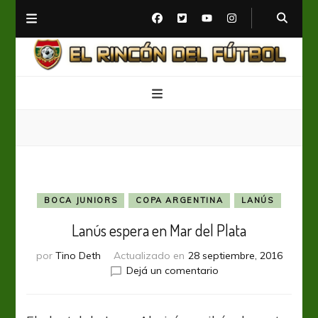
El Rincón del Fútbol
Diario digital de Fútbol
BOCA JUNIORS
COPA ARGENTINA
LANÚS
Lanús espera en Mar del Plata
por
Tino Deth
Actualizado en
28 septiembre, 2016
en
Dejá un comentario
Lanús
espera
en