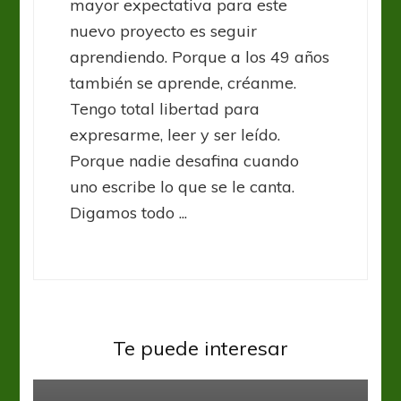
mayor expectativa para este
nuevo proyecto es seguir
aprendiendo. Porque a los 49 años
también se aprende, créanme.
Tengo total libertad para
expresarme, leer y ser leído.
Porque nadie desafina cuando
uno escribe lo que se le canta.
Digamos todo ...
Liga Española
Ligas del mundo
Platense
En minutos adicionales Valencia le
arruinó la fiesta al Atlético de
Te puede interesar
Madrid
Liga Española
Dos de Messi para la goleada del