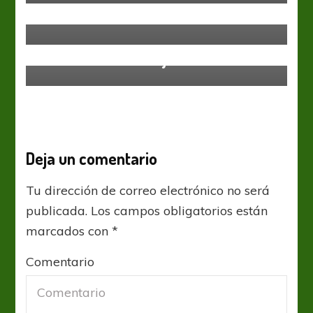
Barcelona
Liga Española
La Liga: Partidazo en el Balaídos,
el Sevilla no se aleja del Barcelona
Deja un comentario
Tu dirección de correo electrónico no será
publicada.
Los campos obligatorios están
marcados con
*
Comentario