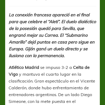
La
Liga:
Atlético
La conexión francesa apareció en el final
Madrid
para que celebre el “Aleti”. El duelo dialéctico
ganó
un
de la posesión quedó para Sevilla, que
partidazo
engranó mejor su Correa. El “Submarino
y
Amarillo” dejó puntos en casa pero sigue en
se
acomoda
Europa. Gijón ganó un duelo directo y se
en
ilusiona con la permanencia.
zona
de
Atlético Madrid
se impuso 3-2 a
Celta de
Champions
Vigo
y mantuvo el cuarto lugar en la
clasificación. Gran espectáculo en el Vicente
Calderón, donde hubo enfrentamiento de
entrenadores argentinos. De un lado Diego
Simeone, con la mete puesta en el