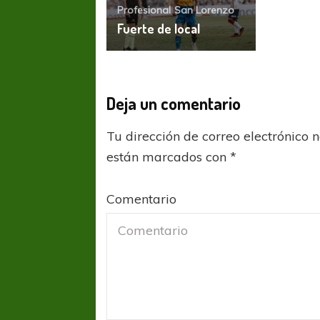
Profesional
San Lorenzo
Fuerte de local
Deja un comentario
Tu dirección de correo electrónico 
están marcados con
*
Comentario
FÚTBOL FEMENINO
FÚTBOL 
REGIONAL AMATEUR
LIGA DE 
Verónica jugará ante Estrella del Sur en el
Las campeonas feste
Federal