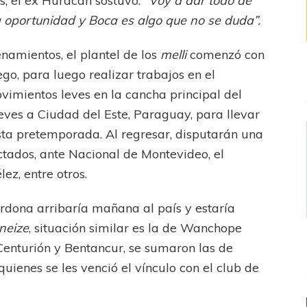
, el ex Huracán sostuvo:
“Voy a dar todo de
 oportunidad y Boca es algo que no se duda”.
enamientos, el plantel de los
melli
comenzó con
go, para luego realizar trabajos en el
vimientos leves en la cancha principal del
ueves a Ciudad del Este, Paraguay, para llevar
sta pretemporada. Al regresar, disputarán una
ctados, ante Nacional de Montevideo, el
ez, entre otros.
ardona arribaría mañana al país y estaría
neize
, situación similar es la de Wanchope
e Centurión y Bentancur, se sumaron las de
uienes se les venció el vínculo con el club de