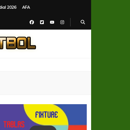
ial 2026
AFA