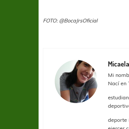
FOTO: @BocaJrsOficial
Micaela
Mi nombr
Nací en 
estudian
deportiv
deporte 
ejercer 