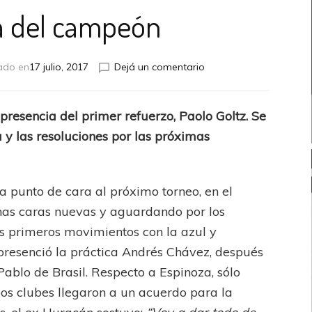
a del campeón
en
ado en
17 julio, 2017
Dejá un comentario
La
vuelta
del
presencia del primer refuerzo, Paolo Goltz. Se
campeón
 y las resoluciones por las próximas
 a punto de cara al próximo torneo, en el
nas caras nuevas y aguardando por los
us primeros movimientos con la azul y
 presenció la práctica Andrés Chávez, después
ablo de Brasil. Respecto a Espinoza, sólo
bos clubes llegaron a un acuerdo para la