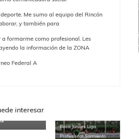
 deporte. Me sumo al equipo del Rincón
aborar, y también para
 a formarme como profesional. Les
rayendo la información de la ZONA
rneo Federal A
ICANA
LANÚS
UEFA CHAMPIONS LEAGUE
fendido
PSG celebró el bicampeonato
uniors
Liga
ional
uede interesar
cede a Rodrigo
es
Boca Juniors
Liga
Profesional
Sarmiento