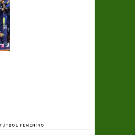
COPA SUDAMER
Noche inolvida
FÚTBOL FEMENINO