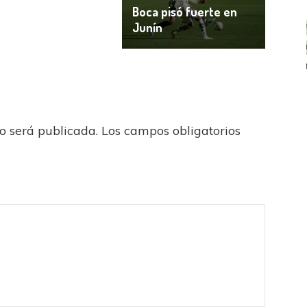
Boca pisó fuerte en
Junín
FÚTBOL FEMENINO
OTRAS LIGAS FEM
Tiro se quedó con la primera semifinal
no será publicada.
Los campos obligatorios
FEMENINO
LA COSTA
jaron ante su gente