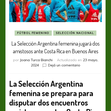
FÚTBOL FEMENINO
SELECCIÓN NACIONAL
La Selección Argentina femenina jugará dos
amistosos ante Costa Rica en Buenos Aires
por
Joana Turca Bianchi
Actualizado en
23 mayo,
en
2024
Dejá un comentario
La
Selección
Argentina
La Selección Argentina
femenina
femenina se prepara para
jugará
dos
disputar dos encuentros
amistosos
ante