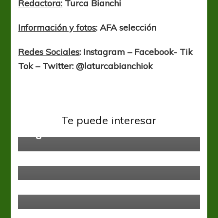
Redactora:
Turca Bianchi
Información y fotos
: AFA selección
Redes Sociales
: Instagram – Facebook- Tik
Tok – Twitter: @laturcabianchiok
Selección Nacional
Mateo Klimowicz busca la
convocatoria del seleccionado
Te puede interesar
argentino
Fútbol Femenino
Liga Santafesina
Peñarol en Primera y San Cristóbal
en el Ascenso, líderes en soledad
Fútbol Femenino
Primera C Fem
Y se viene la cuarta