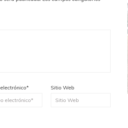
electrónico
*
Sitio Web
FEMENINO
FÚTBOL FEMENINO
LA COSTA
OTRAS LIGAS FEM
jaron ante su gente
Tiro se quedó con la primera semifinal