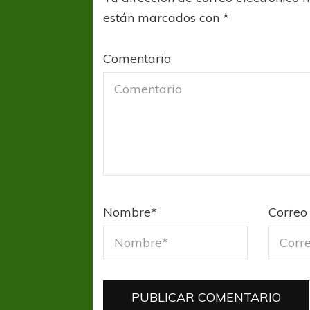
están marcados con
*
Comentario
Nombre
*
Correo 
FÚTBOL FEMENINO
FÚTBOL 
REGIONAL AMATEUR
LIGA DE 
Verónica jugará ante Estrella del Sur en el
Las campeonas feste
Federal