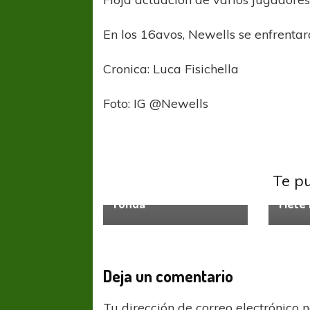
En los 16avos, Newells se enfrentar
Cronica: Luca Fisichella
Foto: IG @Newells
Copa Argentina
San
COPA SUDAMER
Lorenzo
Sur De
San Lorenzo despachó
Te p
Newell
a Liniers y avanzó de
COPA SUDAMERICANA
TIGRE
ronda
Mete
A pesar de la derrota Tigre avanzó a
Octavos de Final
Deja un comentario
Tu dirección de correo electrónico 