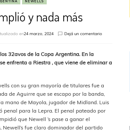
GENTINA
NEWELLS
mplió y nada más
en
tualizado en
24 marzo, 2024
Dejá un comentario
La
Lepra
cumplió
los 32avos de la Copa Argentina. En la
y
se enfrenta a Riestra , que viene de eliminar a
nada
más
ells con su gran mayoría de titulares fue a
ugada de Aguirre que se escapo por la banda,
la mano de Mayola, jugador de Midland. Luis
nó penal para la Lepra. El penal pateado por
mpidió que Newell ‘s pase a ganar el
, Newell’s fue claro dominador del partido