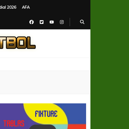
ial 2026
AFA