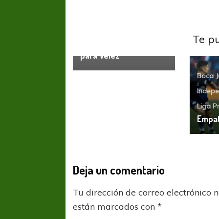
Liga Profesional
Vélez
Sarsfield
La Zona
Te p
Complementación fue
para Vélez
Boca J
Indepe
Liga P
Empat
Deja un comentario
Tu dirección de correo electrónico 
están marcados con
*