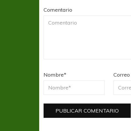
Comentario
COPA SUDAMER
Sur De
Nombre
*
Correo 
COPA SUDAMERICANA
TIGRE
A pesar de la derrota Tigre avanzó a
Octavos de Final