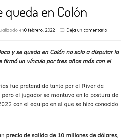
se queda en Colón
en
ualizado en
8 febrero, 2022
Dejá un comentario
La
“Joya”
se
Boca y se queda en Colón no solo a disputar la
queda
 firmó un vínculo por tres años más con el
en
Colón
as fue pretendido tanto por el River de
 pero el jugador se mantuvo en la postura de
2022 con el equipo en el que se hizo conocido
 un
precio de salida de 10 millones de dólares
,