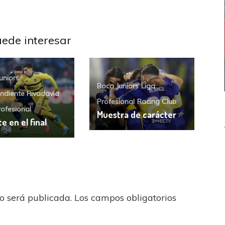
uede interesar
uniors
Boca Juniors
Liga
ndiente Rivadavia
Profesional
Racing Club
rofesional
Muestra de carácter
e en el final
UEFA CHAMPIONS LEAGUE
PSG celebró el bicampeonato
no será publicada.
Los campos obligatorios