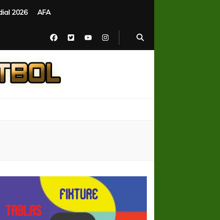
ial 2026
AFA