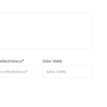
ICANA
LANÚS
fendido
electrónico
*
Sitio Web