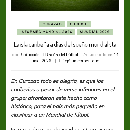
CURAZAO
GRUPO E
INFORMES MUNDIAL 2026
MUNDIAL 2026
La isla caribeña a días del sueño mundialista
por
Redacción El Rincón del Fútbol
Actualizado en
14
en
junio, 2026
Dejá un comentario
La
isla
caribeña
En Curazao todo es alegría, es que los
a
caribeños a pesar de verse inferiores en el
días
del
grupo; afrontaran este hecho como
sueño
histórico, para el país más pequeño en
mundialista
clasificar a un Mundial de fútbol.
Esta nación ubicada en el mar Caribe muy