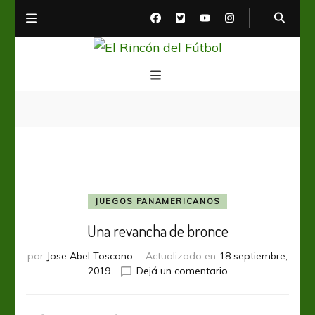
El Rincón del Fútbol
Diario digital de Fútbol
JUEGOS PANAMERICANOS
Una revancha de bronce
por
Jose Abel Toscano
Actualizado en
18 septiembre,
en
2019
Dejá un comentario
Una
revancha
de