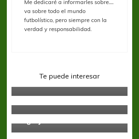
Me dedicaré a informarles sobre.....
va sobre todo el mundo
futbolístico, pero siempre con la
verdad y responsabilidad.
Fútbol Femenino
Juegos Panamericanos
Selección
Juegos Panamericanos
Te puede interesar
Honduras sueña en dorado
Nacional
Hat-trick de “Larro” y victoria
albiceleste
Juegos Panamericanos
Uruguay se asoma a las semis