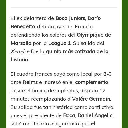
Benedetto
debutó
en
El ex delantero de
Boca Juniors
,
Darío
Francia
Benedetto
, debutó ayer en Francia
y
marcó
defendiendo los colores del
Olympique de
récord
Marsella
por la
League 1
. Su salida del
en
Xeneize
fue la
quinta más cotizada de la
Boca
historia
.
El cuadro francés cayó como local por
2-0
ante
Reims
e ingresó en el
complemento
desde el banco de suplentes, disputó 17
minutos reemplazando a
Valére Germain
.
Su salida fue tan histórica como conflictiva,
pues el presidente de
Boca
,
Daniel Angelici
,
salió a criticarlo asegurando que
el