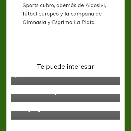
Sports cubro, además de Aldosivi,
fútbol europeo y la campaña de
Gimnasia y Esgrima La Plata.
Liga Profesional
San Lorenzo
San Lorenzo analiza los
Te puede interesar
pormenores del vínculo con NIKE
Independiente
Liga Profesional
Rosario Central
Se mataron a palos
Liga Profesional
Barajar y dar de nuevo