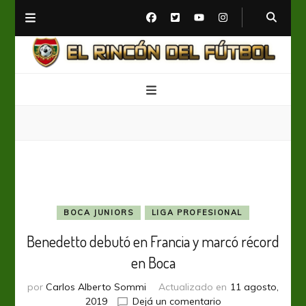
El Rincón del Fútbol
Diario digital de Fútbol
BOCA JUNIORS
LIGA PROFESIONAL
Benedetto debutó en Francia y marcó récord
en Boca
por
Carlos Alberto Sommi
Actualizado en
11 agosto,
en
2019
Dejá un comentario