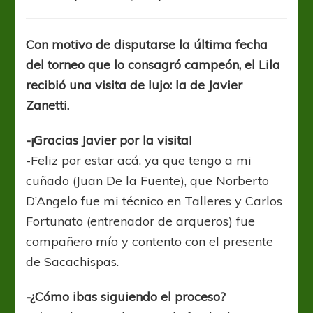
Javier
Zanetti:
“El
Con motivo de disputarse la última fecha
Ascenso
del torneo que lo consagró campeón, el Lila
te
da
recibió una visita de lujo: la de Javier
emociones
Zanetti.
fuertes”
-¡Gracias Javier por la visita!
-Feliz por estar acá, ya que tengo a mi
cuñado (Juan De la Fuente), que Norberto
D’Angelo fue mi técnico en Talleres y Carlos
Fortunato (entrenador de arqueros) fue
compañero mío y contento con el presente
de Sacachispas.
-¿Cómo ibas siguiendo el proceso?