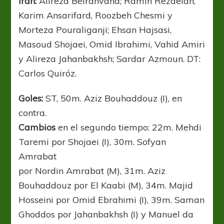
Irán:
Alireza Beiranvand; Ramin Rezaeian,
Karim Ansarifard, Roozbeh Chesmi y
Morteza Pouraliganji; Ehsan Hajsasi,
Masoud Shojaei, Omid Ibrahimi, Vahid Amiri
y Alireza Jahanbakhsh; Sardar Azmoun. DT:
Carlos Quiróz.
Goles:
ST, 50m. Aziz Bouhaddouz (I), en
contra.
Cambios
en el segundo tiempo: 22m. Mehdi
Taremi por Shojaei (I), 30m. Sofyan
Amrabat
por Nordin Amrabat (M), 31m. Aziz
Bouhaddouz por El Kaabi (M), 34m. Majid
Hosseini por Omid Ebrahimi (I), 39m. Saman
Ghoddos por Jahanbakhsh (I) y Manuel da