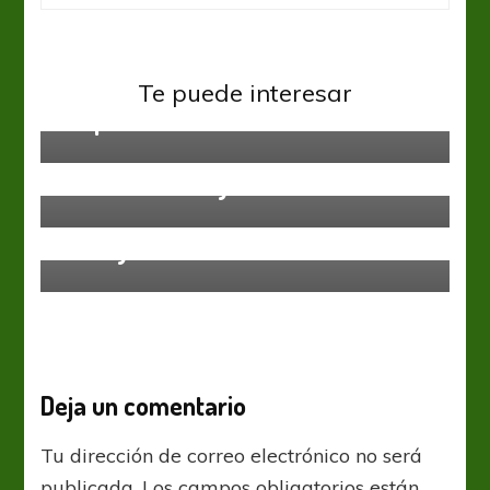
Sin categoría
Te puede interesar
Grupo G
Sin categoría
Licha histórico y clásico
Sin categoría
No hay Chucho
Deja un comentario
Tu dirección de correo electrónico no será
publicada.
Los campos obligatorios están