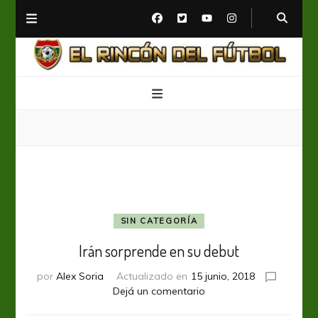
El Rincón del Fútbol
Diario digital de Fútbol
SIN CATEGORÍA
Irán sorprende en su debut
por
Alex Soria
Actualizado en
15 junio, 2018
en
Dejá un comentario
Irán