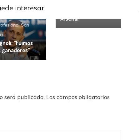
Los cinco duelos que
uede interesar
abrirán el 2020 de
Arsenal
rofesional
San
zo
noli: “Fuimos
s ganadores”
no será publicada.
Los campos obligatorios