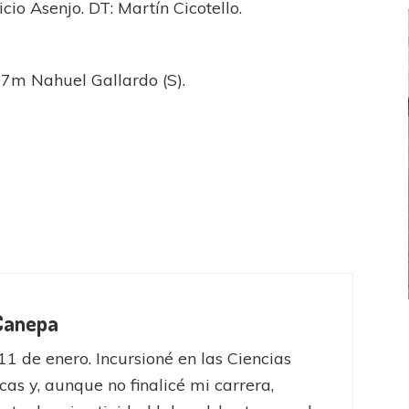
io Asenjo. DT: Martín Cicotello.
27m Nahuel Gallardo (S).
 Canepa
FEMENINO
FÚTBOL FEMENINO
 AMATEUR
LIGA DE LA COSTA
11 de enero. Incursioné en las Ciencias
Estrella del Sur en el
Las campeonas festejaron ante su gente
as y, aunque no finalicé mi carrera,
eral