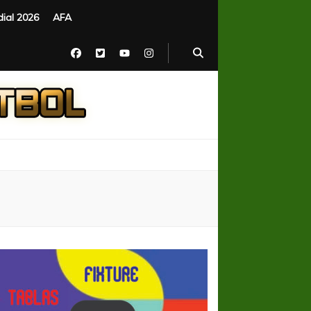
ial 2026
AFA