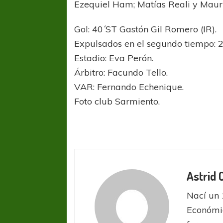
Ezequiel Ham; Matías Reali y Mauric
Gol: 40´ST Gastón Gil Romero (IR).
Expulsados en el segundo tiempo: 
Estadio: Eva Perón.
Árbitro: Facundo Tello.
VAR: Fernando Echenique.
Foto club Sarmiento.
Astrid
FÚTBOL FEMENINO
FÚTBOL 
REGIONAL AMATEUR
REGIONAL
Nací un 
Ajustada caída de Verónica en Alejandro
Verónica jugará ante 
Económic
Korn
Fed