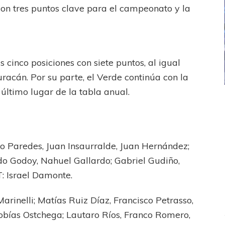
con tres puntos clave para el campeonato y la
 cinco posiciones con siete puntos, al igual
racán. Por su parte, el Verde continúa con la
último lugar de la tabla anual.
ICANA
LANÚS
UEFA CHAMPIONS LEAGUE
fendido
PSG celebró el bicampeonato
o Paredes, Juan Insaurralde, Juan Hernández;
do Godoy, Nahuel Gallardo; Gabriel Gudiño,
: Israel Damonte.
rinelli; Matías Ruiz Díaz, Francisco Petrasso,
bías Ostchega; Lautaro Ríos, Franco Romero,