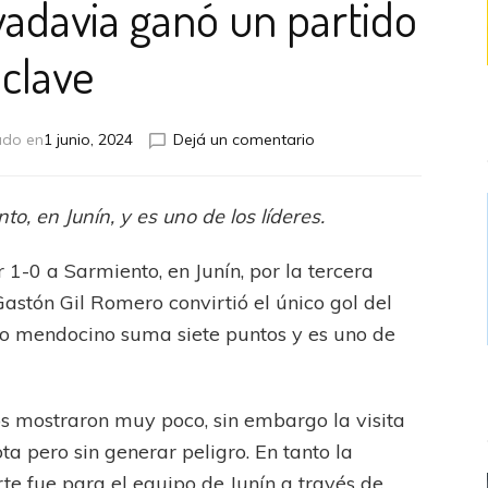
vadavia ganó un partido
clave
en
ado en
1 junio, 2024
Dejá un comentario
Independiente
Rivadavia
ganó
o, en Junín, y es uno de los líderes.
un
partido
1-0 a Sarmiento, en Junín, por la tercera
clave
Gastón Gil Romero convirtió el único gol del
ipo mendocino suma siete puntos y es uno de
s mostraron muy poco, sin embargo la visita
ta pero sin generar peligro. En tanto la
te fue para el equipo de Junín a través de