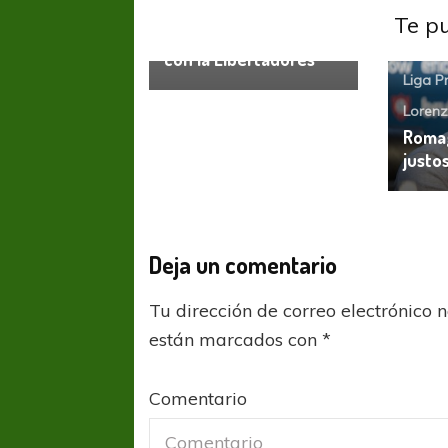
Defensa venció a
Te p
Racing y se ilusiona
con la Libertadores
Liga P
Loren
Romag
justo
Deja un comentario
Tu dirección de correo electrónico 
están marcados con
*
Comentario