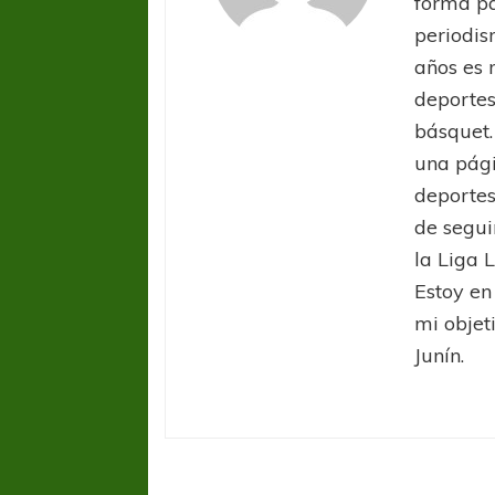
forma pa
periodis
años es 
deportes
básquet.
una pági
deportes
de segui
la Liga L
Estoy en
mi objet
Junín.
Defensa y Justicia
Liga
Profesional
Racing Club