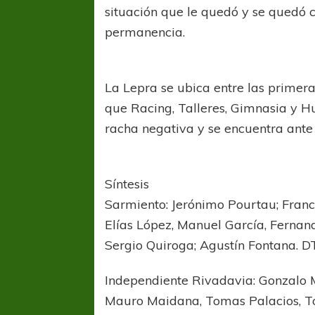
situación que le quedó y se quedó 
permanencia.
La Lepra se ubica entre las primeras
que Racing, Talleres, Gimnasia y Hu
racha negativa y se encuentra ante 
COPA SUDAMER
Sur De
Síntesis
COPA SUDAMERICANA
TIGRE
Sarmiento: Jerónimo Pourtau; Franc
A pesar de la derrota Tigre avanzó a
Elías López, Manuel García, Fernan
Octavos de Final
Sergio Quiroga; Agustín Fontana. DT
Independiente Rivadavia: Gonzalo Ma
Mauro Maidana, Tomas Palacios, To