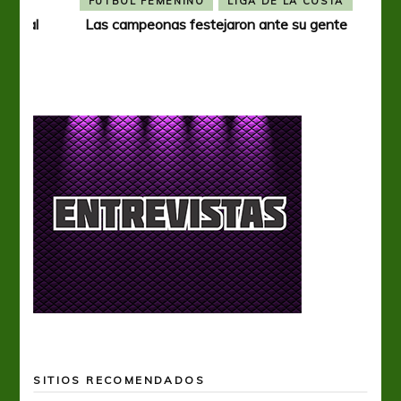
R
FÚTBOL FEMENINO
LIGA DE LA COSTA
eral
Las campeonas festejaron ante su gente
A
SITIOS RECOMENDADOS