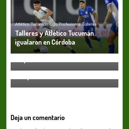
Atlético Tucumán
Liga Profesional
Talleres
Talleres y Atlético Tucumán
igualaron en Córdoba
Boca Juniors
Liga Profesional
Racing Club
Boca y Racing aburrieron con un
empate
Boca Juniors
Liga Profesional
Boca no quiere perderse en el
Bosque
Deja un comentario