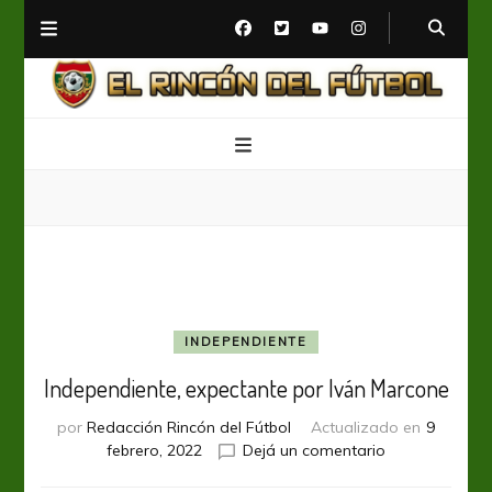
El Rincón del Fútbol
Diario digital de Fútbol
INDEPENDIENTE
Independiente, expectante por Iván Marcone
por
Redacción Rincón del Fútbol
Actualizado en
9
en
febrero, 2022
Dejá un comentario
Independiente,