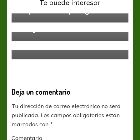
Independiente
Liga Profesional
Te puede interesar
La opinión de los protagonistas
Boca Juniors
Liga Profesional
Boca y las razones de su reclamo
Atlético Tucumán
Liga Profesional
Gustavo Toledo define su futuro en
Atlético Tucumán
Deja un comentario
Tu dirección de correo electrónico no será
publicada.
Los campos obligatorios están
marcados con
*
Comentario