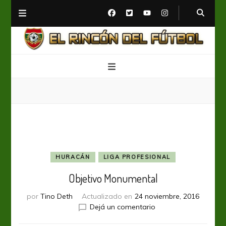
El Rincón del Fútbol
Diario digital de Fútbol
HURACÁN
LIGA PROFESIONAL
Objetivo Monumental
por
Tino Deth
Actualizado en
24 noviembre, 2016
en
Dejá un comentario
Objetivo