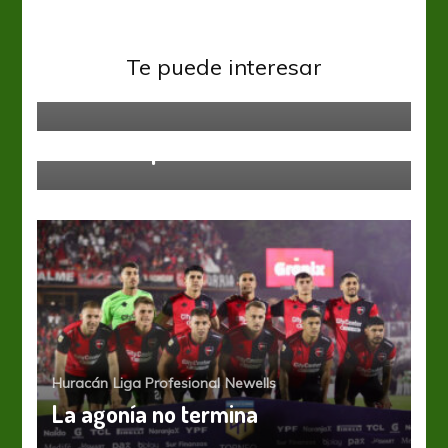
Huracán
Te puede interesar
¿Refuerzo internacional?
Huracán
Variantes para el sábado
Huracán
Liga Profesional
Newells
La agonía no termina