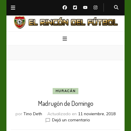
El Rincón del Fútbol
Diario digital de Fútbol
HURACÁN
Madrugón de Domingo
por
Tino Deth
Actualizado en
11 noviembre, 2018
en
Dejá un comentario
Madrugón