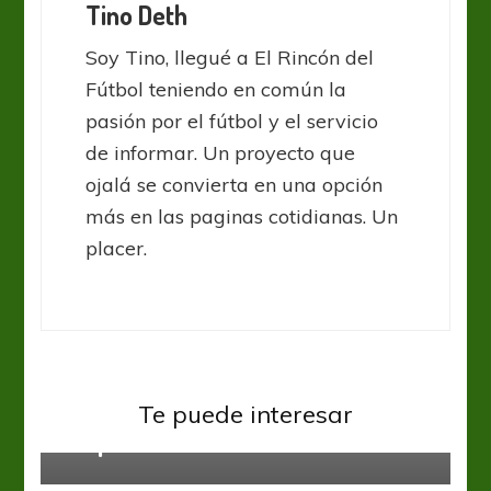
Tino Deth
Soy Tino, llegué a El Rincón del
Fútbol teniendo en común la
pasión por el fútbol y el servicio
de informar. Un proyecto que
ojalá se convierta en una opción
más en las paginas cotidianas. Un
placer.
Huracán
Liga Profesional
Te puede interesar
Se quedan sin La Plata