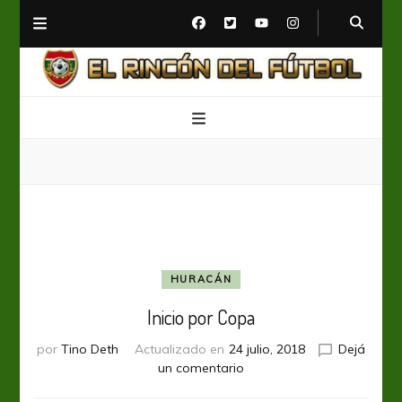
El Rincón del Fútbol
Diario digital de Fútbol
HURACÁN
Inicio por Copa
por
Tino Deth
Actualizado en
24 julio, 2018
Dejá
en
un comentario
Inicio