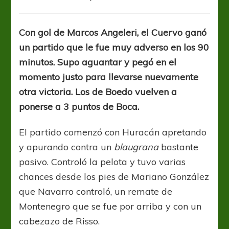
Huracán
hizo
todo
Con gol de Marcos Angeleri, el Cuervo ganó
el
un partido que le fue muy adverso en los 90
gasto,
pero
minutos. Supo aguantar y pegó en el
San
momento justo para llevarse nuevamente
Lorenzo
otra victoria. Los de Boedo vuelven a
se
llevó
ponerse a 3 puntos de Boca.
el
clásico
El partido comenzó con Huracán apretando
y apurando contra un
blaugrana
bastante
pasivo. Controló la pelota y tuvo varias
chances desde los pies de Mariano González
que Navarro controló, un remate de
Montenegro que se fue por arriba y con un
cabezazo de Risso.