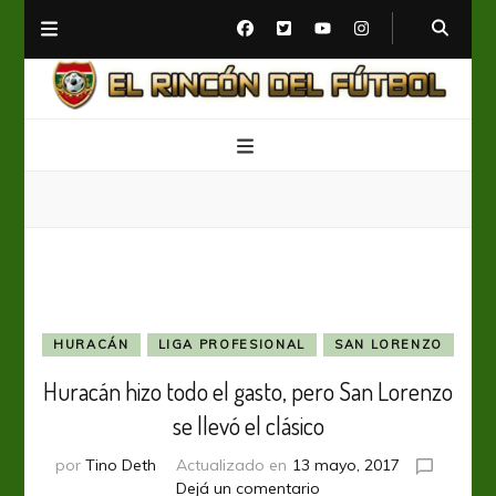
El Rincón del Fútbol
Diario digital de Fútbol
HURACÁN
LIGA PROFESIONAL
SAN LORENZO
Huracán hizo todo el gasto, pero San Lorenzo
se llevó el clásico
por
Tino Deth
Actualizado en
13 mayo, 2017
en
Dejá un comentario