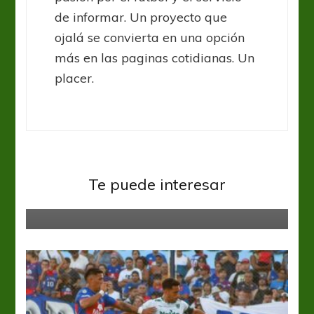
de informar. Un proyecto que
ojalá se convierta en una opción
más en las paginas cotidianas. Un
placer.
Boca Juniors
Liga Profesional
Goltz y Cardona, otra vez
Te puede interesar
lesionados