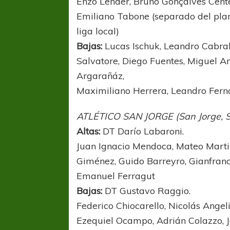
Enzo Lender, Bruno Gonçalves Cente
Emiliano Tabone (separado del plant
liga local)
Bajas:
Lucas Ischuk, Leandro Cabral,
Salvatore, Diego Fuentes, Miguel A
Argarañáz,
Maximiliano Herrera, Leandro Ferná
COPA SUDAMERICANA
LANÚS
UEFA CHAMP
ATLÉTICO SAN JORGE (San Jorge, S
Sur Defendido
PSG celebró e
Altas:
DT Darío Labaroni.
Juan Ignacio Mendoca, Mateo Martin
Giménez, Guido Barreyro, Gianfranco
Emanuel Ferragut
Bajas:
DT Gustavo Raggio.
Federico Chiocarello, Nicolás Angel
Ezequiel Ocampo, Adrián Colazzo, Ja