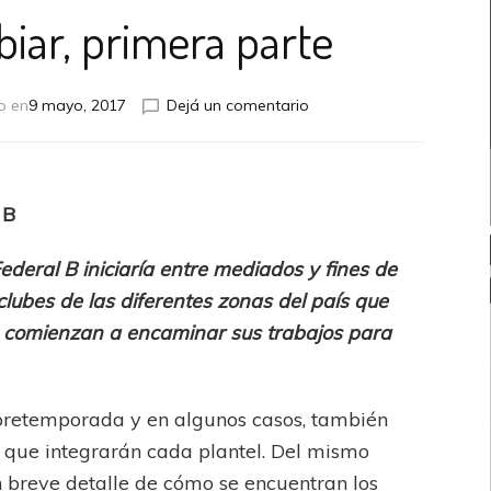
iar, primera parte
en
o en
9 mayo, 2017
Dejá un comentario
Hora
de
cambiar,
primera
 B
parte
ederal B iniciaría entre mediados y fines de
clubes de las diferentes zonas del país que
, comienzan a encaminar sus trabajos para
 pretemporada y en algunos casos, también
 que integrarán cada plantel. Del mismo
n breve detalle de cómo se encuentran los