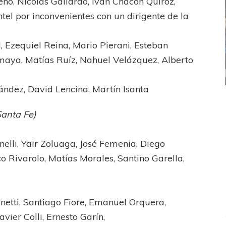
no, Nicolás Gallardo, Iván Chacón Quiróz,
el por inconvenientes con un dirigente de la
 Ezequiel Reina, Mario Pierani, Esteban
maya, Matías Ruíz, Nahuel Velázquez, Alberto
ndez, David Lencina, Martín Isanta
IONS LEAGUE
BOCA JUNIORS
anta Fe)
l bicampeonato
COPA LIBERTADORES
Una nueva frustración para Boca
elli, Yair Zoluaga, José Femenia, Diego
 Rivarolo, Matías Morales, Santino Garella,
inetti, Santiago Fiore, Emanuel Orquera,
vier Colli, Ernesto Garín,