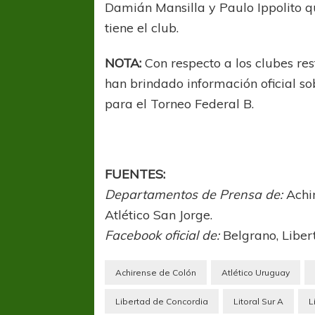
Damián Mansilla y Paulo Ippolito q
tiene el club.
NOTA:
Con respecto a los clubes re
han brindado información oficial sob
para el Torneo Federal B.
FUENTES:
Departamentos de Prensa de:
Achir
Atlético San Jorge.
Facebook oficial de:
Belgrano, Liber
FÚTBOL FEMENINO
FÚTBOL 
Achirense de Colón
Atlético Uruguay
REGIONAL AMATEUR
LIGA DE 
Verónica jugará ante Estrella del Sur en el
Las campeonas feste
Libertad de Concordia
Litoral Sur A
L
Federal