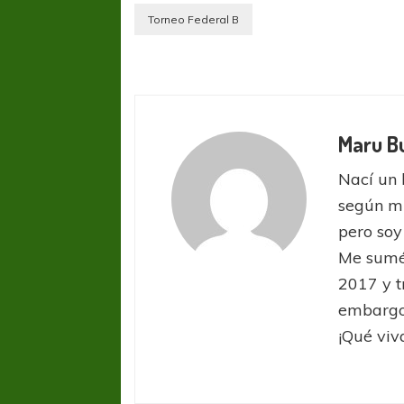
Torneo Federal B
Maru B
Nací un 
según mi
pero so
Me sumé 
2017 y t
embargo,
¡Qué viva