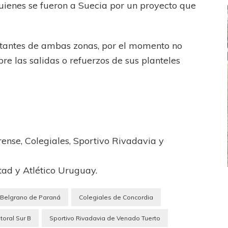
uienes se fueron a Suecia por un proyecto que
stantes de ambas zonas, por el momento no
re las salidas o refuerzos de sus planteles
ense, Colegiales, Sportivo Rivadavia y
tad y Atlético Uruguay.
FEMENINO
FÚTBOL FEMENINO
Belgrano de Paraná
Colegiales de Concordia
LA COSTA
OTRAS LIGAS FEM
jaron ante su gente
Tiro se quedó con la primera semifinal
itoral Sur B
Sportivo Rivadavia de Venado Tuerto