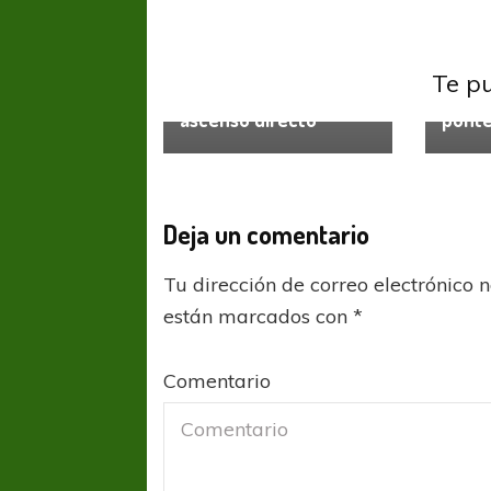
AFA
Ascenso
San Martin de
Ascen
Tucumán envía a AFA
Te p
una carta por el
Cipoll
ascenso directo
punte
Deja un comentario
Tu dirección de correo electrónico 
están marcados con
*
Comentario