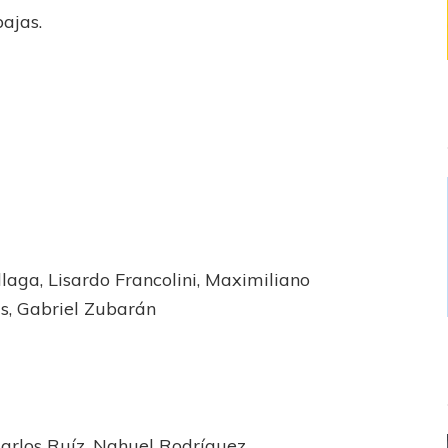
bajas.
laga, Lisardo Francolini, Maximiliano
is, Gabriel Zubarán
Carlos Ruíz, Nahuel Rodríguez.