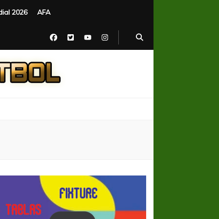
ial 2026
AFA