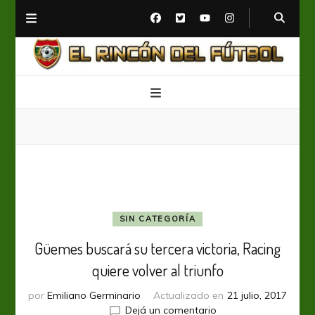
El Rincón del Fútbol
Diario digital de Fútbol
SIN CATEGORÍA
Güemes buscará su tercera victoria, Racing
quiere volver al triunfo
por
Emiliano Germinario
Actualizado en
21 julio, 2017
en
Dejá un comentario