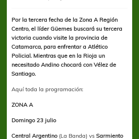
Güemes
buscará
su
Por la tercera fecha de la Zona A Región
tercera
Centro, el líder Güemes buscará su tercera
victoria,
Racing
victoria cuando visite la provincia de
quiere
Catamarca, para enfrentar a Atlético
volver
Policial. Mientras que en la Rioja un
al
triunfo
necesitado Andino chocará con Vélez de
Santiago.
Aquí toda la programación:
ZONA A
Domingo 23 julio
Central Argentino
(La Banda) vs
Sarmiento