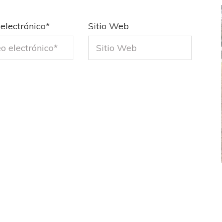
electrónico
*
Sitio Web
FEMENINO
FÚTBOL FEMENINO
LA COSTA
OTRAS LIGAS FEM
jaron ante su gente
Tiro se quedó con la primera semifinal