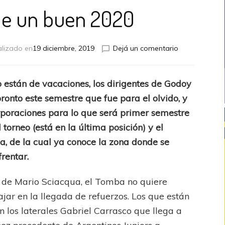
de un buen 2020
en
alizado en
19 diciembre, 2019
Dejá un comentario
En
busca
de
co están de vacaciones, los dirigentes de Godoy
un
ronto este semestre que fue para el olvido, y
buen
2020
poraciones para lo que será primer semestre
 torneo (está en la última posición) y el
a, de la cual ya conoce la zona donde se
rentar.
a de Mario Sciacqua, el Tomba no quiere
jar en la llegada de refuerzos. Los que están
 los laterales Gabriel Carrasco que llega a