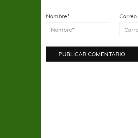
Nombre
*
Correo 
FÚTBOL FEMENINO
FÚTBOL 
REGIONAL AMATEUR
LIGA DE 
Verónica jugará ante Estrella del Sur en el
Las campeonas feste
Federal