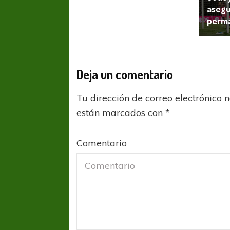
asegu
perm
Deja un comentario
Tu dirección de correo electrónico 
COPA SUDAMER
están marcados con
*
Sur De
Comentario
COPA SUDAMERICANA
TIGRE
A pesar de la derrota Tigre avanzó a
Octavos de Final