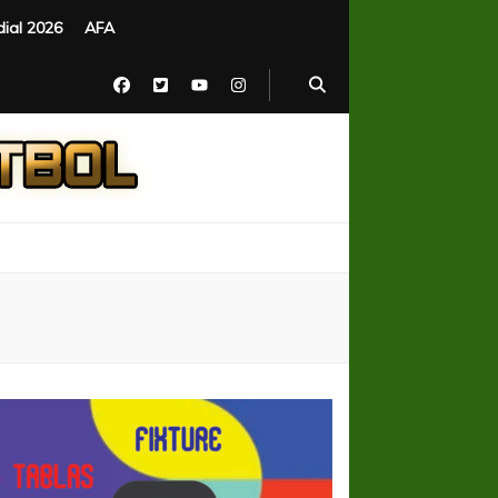
ial 2026
AFA