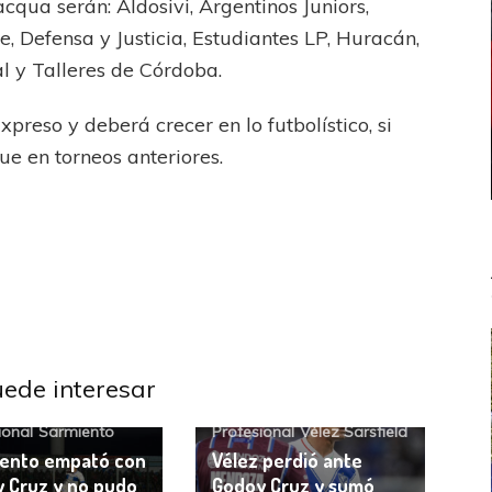
cqua serán: Aldosivi, Argentinos Juniors,
, Defensa y Justicia, Estudiantes LP, Huracán,
al y Talleres de Córdoba.
preso y deberá crecer en lo futbolístico, si
ue en torneos anteriores.
uede interesar
 Cruz
Liga
Godoy Cruz
Liga
ional
Sarmiento
Profesional
Vélez Sarsfield
ento empató con
Vélez perdió ante
 Cruz y no pudo
Godoy Cruz y sumó