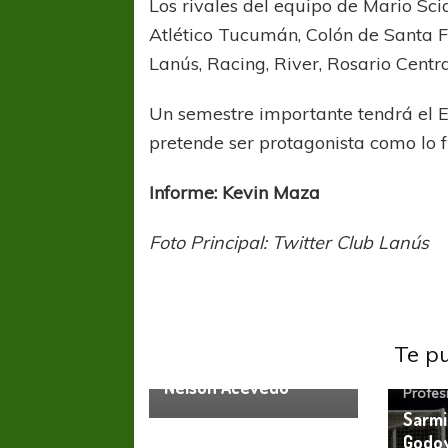
Los rivales del equipo de Mario Scia
Atlético Tucumán, Colón de Santa Fe
Lanús, Racing, River, Rosario Centr
Un semestre importante tendrá el Ex
pretende ser protagonista como lo f
Informe: Kevin Maza
Foto Principal: Twitter Club Lanús
Godoy Cruz
Godoy Cruz acude a la
Te p
negociación con
Godoy
Nelson Acevedo
Profes
Sarmi
Godoy