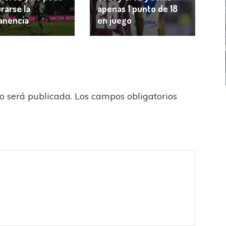
rarse la
apenas 1 punto de 18
anencia
en juego
no será publicada.
Los campos obligatorios
ICANA
LANÚS
UEFA CHAMPIONS LEAGUE
fendido
PSG celebró el bicampeonato