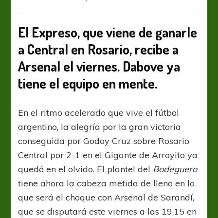
Godoy
Cruz
presentará
El Expreso, que viene de ganarle
tres
a Central en Rosario, recibe a
cambios
para
Arsenal el viernes. Dabove ya
recibir
a
tiene el equipo en mente.
Arsenal
En el ritmo acelerado que vive el fútbol
argentino, la alegría por la gran victoria
conseguida por Godoy Cruz sobre Rosario
Central por 2-1 en el Gigante de Arroyito ya
quedó en el olvido. El plantel del
Bodeguero
tiene ahora la cabeza metida de lleno en lo
que será el choque con Arsenal de Sarandí,
que se disputará este viernes a las 19.15 en