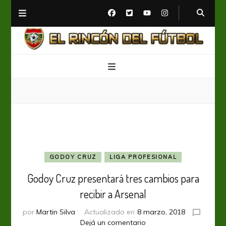
El Rincón del Fútbol
Diario digital de Fútbol
GODOY CRUZ
LIGA PROFESIONAL
Godoy Cruz presentará tres cambios para
recibir a Arsenal
por
Martin Silva
Actualizado en
8 marzo, 2018
en
Dejá un comentario