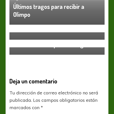
Últimos tragos para recibir a
Olimpo
Huracán
Liga Profesional
Huracán busca sustituir a César
Ibáñez
Estudiantes LP
Liga Profesional
River Plate
River olvida sus penas con goles
Deja un comentario
Tu dirección de correo electrónico no será
publicada.
Los campos obligatorios están
marcados con
*