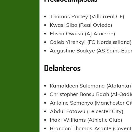
Thomas Partey (Villarreal CF)
Kwasi Sibo (Real Oviedo)
Elisha Owusu (AJ Auxerre)
Caleb Yirenkyi (FC Nordsjælland)
Augustine Boakye (AS Saint-Étie
COPA SUDAMER
Delanteros
Sur De
COPA SUDAMERICANA
TIGRE
Kamaldeen Sulemana (Atalanta)
A pesar de la derrota Tigre avanzó a
Christopher Bonsu Baah (Al-Qadi
Octavos de Final
Antoine Semenyo (Manchester Ci
Abdul Fatawu (Leicester City)
Iñaki Williams (Athletic Club)
Brandon Thomas-Asante (Coventr