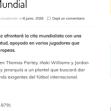
undial
en
ctualizado en
6 junio, 2026
Dejá un comentario
Ghana
confirmó
sus
oz afrontará la cita mundialista con una
26
ntud, apoyado en varios jugadores que
jugadores
para
uropeas.
el
Mundial
cen Thomas Partey, Iñaki Williams y Jordan
y jerarquía a un plantel que buscará dar
s exigentes del fútbol internacional.
 1879)