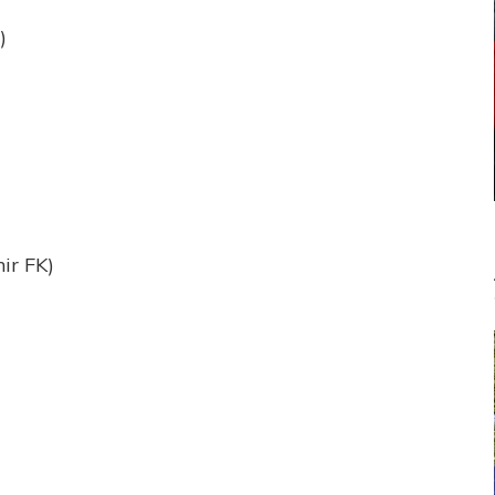
)
ir FK)