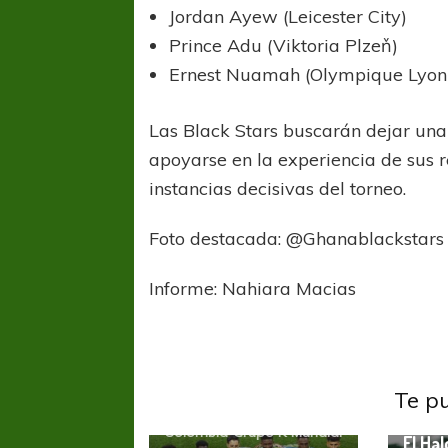
Jordan Ayew (Leicester City)
Prince Adu (Viktoria Plzeň)
Ernest Nuamah (Olympique Lyon
Las Black Stars buscarán dejar un
apoyarse en la experiencia de sus r
instancias decisivas del torneo.
Foto destacada: @Ghanablackstars
Informe: Nahiara Macias
Arabia
FÚTBOL FEMENINO
FÚTBOL 
Inform
REGIONAL AMATEUR
LIGA DE 
Te p
Verónica jugará ante Estrella del Sur en el
Las campeonas feste
Mundia
Colombia
Grupo K
Mundial
Federal
El Ha