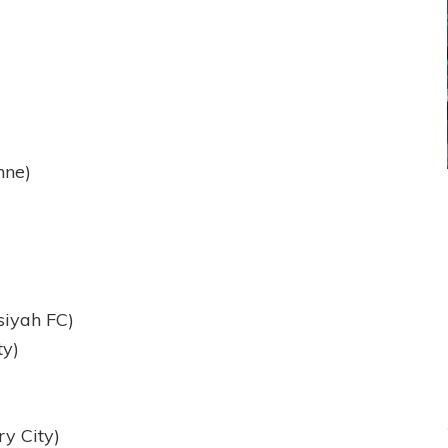
nne)
ICANA
LANÚS
UEFA CHAMPIONS LEAGUE
fendido
PSG celebró el bicampeonato
siyah FC)
ty)
y City)