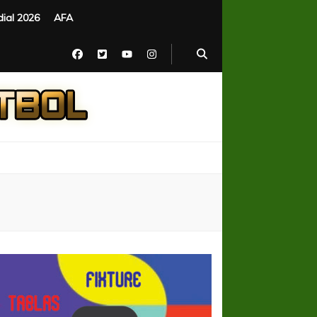
ial 2026
AFA