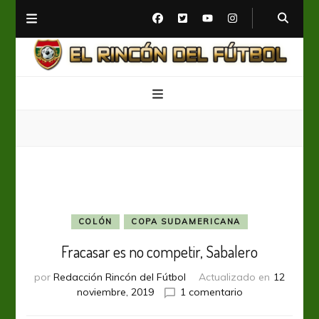
El Rincón del Fútbol
Diario digital de Fútbol
COLÓN
COPA SUDAMERICANA
Fracasar es no competir, Sabalero
por
Redacción Rincón del Fútbol
Actualizado en
12
en
noviembre, 2019
1 comentario
Fracasar