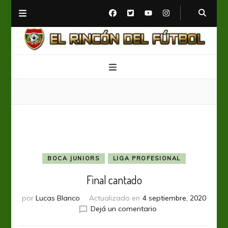
El Rincón del Fútbol
Diario digital de Fútbol
BOCA JUNIORS
LIGA PROFESIONAL
Final cantado
por
Lucas Blanco
Actualizado en
4 septiembre, 2020
en
Dejá un comentario
Final