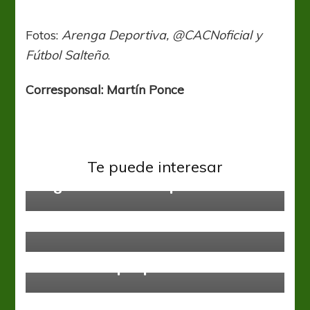
Fotos:
Arenga Deportiva, @CACNoficial y
Fútbol Salteño
.
Corresponsal: Martín Ponce
Sin categoría
Te puede interesar
Segunda fase – Lo que viene
Sin categoría
Lavallén repite equipo frente a
Colón
Sin categoría
Cara a cara por primera vez