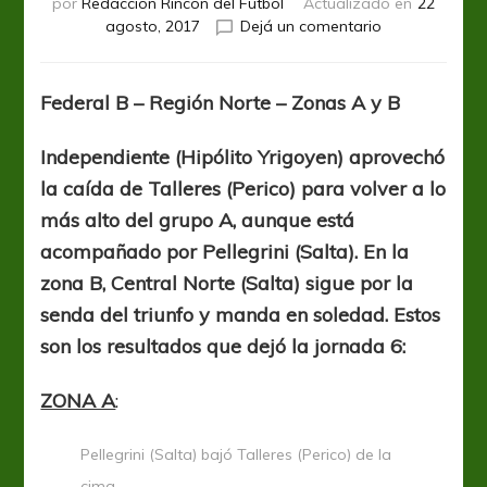
por
Redacción Rincón del Fútbol
Actualizado en
22
en
agosto, 2017
Dejá un comentario
Independiente
(Hipólito
Yrigoyen)
Federal B – Región Norte – Zonas A y B
volvió
a
Independiente (Hipólito Yrigoyen) aprovechó
la
cima
la caída de Talleres (Perico) para volver a lo
de
más alto del grupo A, aunque está
la
acompañado por Pellegrini (Salta). En la
A,
Central
zona B, Central Norte (Salta) sigue por la
Norte
senda del triunfo y manda en soledad. Estos
(Salta)
son los resultados que dejó la jornada 6:
está
imparable
en
ZONA A
:
la
B
Pellegrini (Salta) bajó Talleres (Perico) de la
cima.