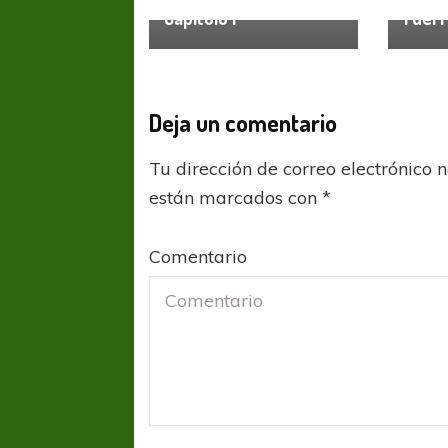
Capítulo I
1 del 
Deja un comentario
Tu dirección de correo electrónico 
están marcados con
*
COPA SUDAMER
Sur De
Comentario
COPA SUDAMERICANA
TIGRE
A pesar de la derrota Tigre avanzó a
Octavos de Final