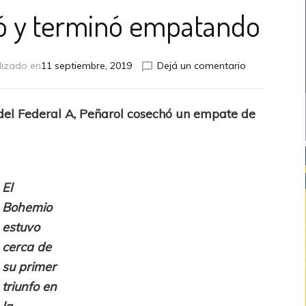
ó y terminó empatando
en
lizado en
11 septiembre, 2019
Dejá un comentario
Peñarol
se
durmió
del Federal A, Peñarol cosechó un empate de
y
terminó
empatando
El
Bohemio
estuvo
cerca de
su primer
triunfo en