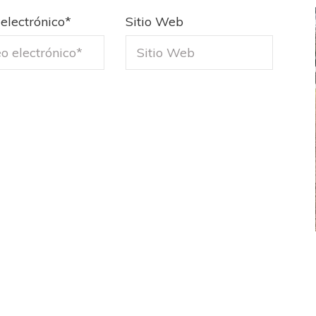
electrónico
*
Sitio Web
FEMENINO
FÚTBOL FEMENINO
LA COSTA
OTRAS LIGAS FEM
jaron ante su gente
Tiro se quedó con la primera semifinal