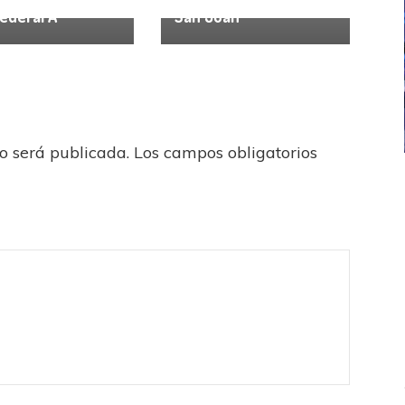
Federal A
San Juan
no será publicada.
Los campos obligatorios
ICANA
LANÚS
UEFA CHAMPIONS LEAGUE
fendido
PSG celebró el bicampeonato