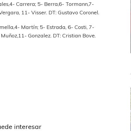
ales,4- Carrera; 5- Berra,6- Tormann,7-
Vergara, 11- Visser. DT: Gustavo Coronel.
ella,4- Martín; 5- Estrada, 6- Costi, 7-
- Muñoz,11- Gonzalez. DT: Cristian Bove.
l A
Federal A
uede interesar
la info de la Zona
Vibrante empate en