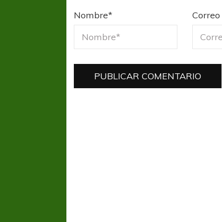
Nombre
*
Correo 
FÚTBOL FEMENINO
FÚTBOL 
REGIONAL AMATEUR
LIGA DE 
Verónica jugará ante Estrella del Sur en el
Las campeonas feste
Federal