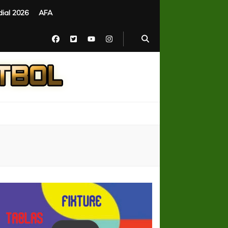
ial 2026
AFA