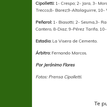
Cipolletti:
1- Crespo; 2- Jara, 3- Mor
Trecco,8- Barez;9-Altolaguirre, 10- 
Peñarol:
1- Biasotti; 2- Sesma,3- Ram
Cantero, 8-Diaz; 9-Pérez Tarifa, 10
Estadio:
La Visera de Cemento.
Árbitro:
Fernando Marcos.
Por Jerónimo Flores
Fotos: Prensa Cipolletti.
Federal A
Federa
Te p
La Franja – El Granate,
Toda 