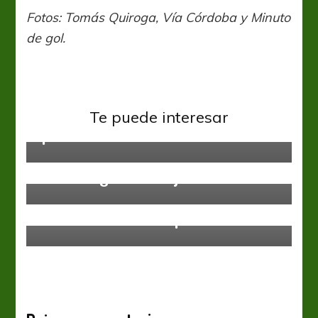
Fotos: Tomás Quiroga, Vía Córdoba y Minuto
de gol.
Federal A
Chaco no pudo con Madryn y
Te puede interesar
quedo eliminado
Federal A
El Aurinegro no afloja
Federal A
Se viene el sexto capítulo