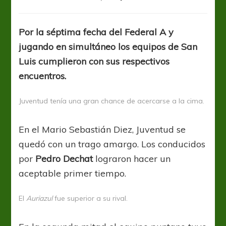
Estudiantes
ganó
y
Por la séptima fecha del Federal A y
Juventud
jugando en simultáneo los equipos de San
empató
con
Luis cumplieron con sus respectivos
sabor
encuentros.
a
derrota
Juventud tenía una gran chance de acercarse a la cima.
En el Mario Sebastián Diez, Juventud se
quedó con un trago amargo. Los conducidos
por
Pedro Dechat
lograron hacer un
aceptable primer tiempo.
El
Auriazul
fue superior a su rival.